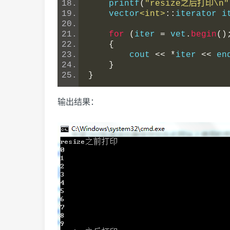
    printf
(
"resize之后打印\n"
    vector
<int>
::
iterator i
for
(
iter 
=
 vet
.
begin
()
{
        cout 
<<
*
iter 
<<
 en
}
}
输出结果：