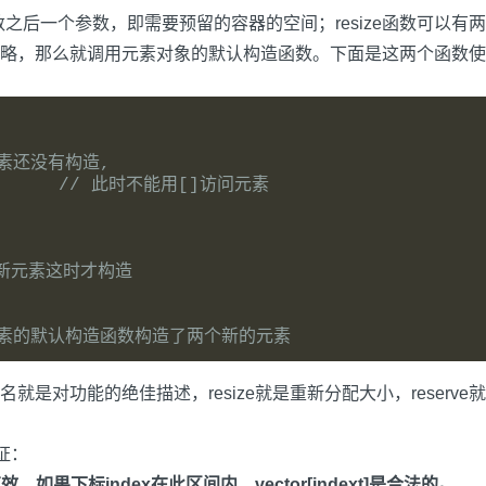
函数之后一个参数，即需要预留的容器的空间；resize函数可
略，那么就调用元素对象的默认构造函数。下面是这两个函数使
元素还没有构造,
// 此时不能用[]访问元素
/新元素这时才构造
元素的默认构造函数构造了两个新的元素
是对功能的绝佳描述，resize就是重新分配大小，reser
保证：
有效，如果下标index在此区间内，vector[indext]是合法的。