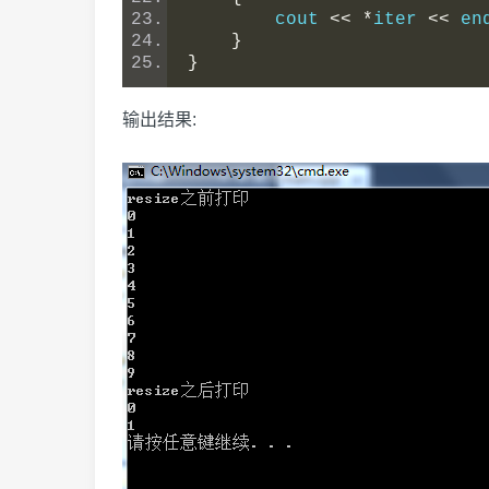
        cout 
<<
*
iter 
<<
 en
}
}
输出结果: