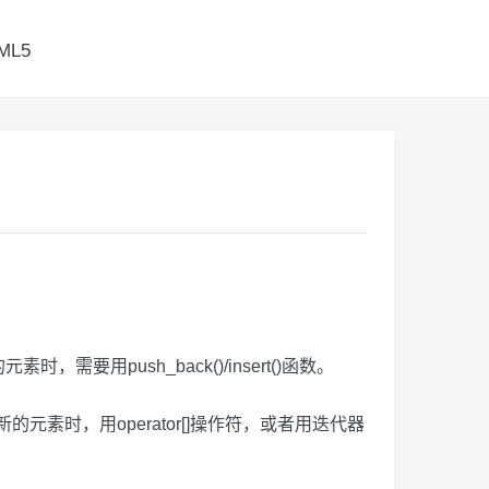
ML5
用push_back()/insert()函数。
素时，用operator[]操作符，或者用迭代器