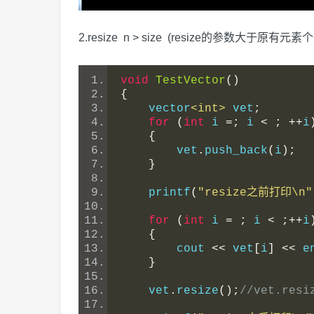
2.resize n > size (resize的参数大于原有元素
void
TestVector
()
{
    vector
<int>
 vet
;
for
(
int
 i 
=;
 i 
<
;
++
i
{
        vet
.
push_back
(
i
);
}
    printf
(
"resize之前打印\n"
for
(
int
 i 
=
;
 i 
<
;++
i
{
        cout 
<<
 vet
[
i
]
<<
 e
}
    vet
.
resize
();
//vet.re