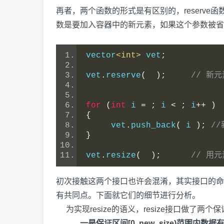
再者，两个函数的形式是有区别的，reserve
数是要加入容器中的新元素，如果这个参数被省
vector
<int>
 vet
;
vet
.
reserve
(
);
// 新
for
(
int
 i 
=
;
 i 
<
;
 i
++
)
{
     vet
.
push_back
(
 i 
);
/
}
vet
.
resize
(
);
// 用
初次接触这两个接口也许会混淆，其实接口的命名就
有共同点。下面就它们的细节进行分析。
为实现resize的语义，resize接口做了两个
一是保证区间[0, new_size)范围内数据