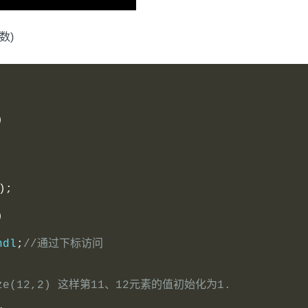
个数)
)
);
)
ndl
;
//通过下标访问
size(12,2) 这样第11、12元素的值初始化为1.