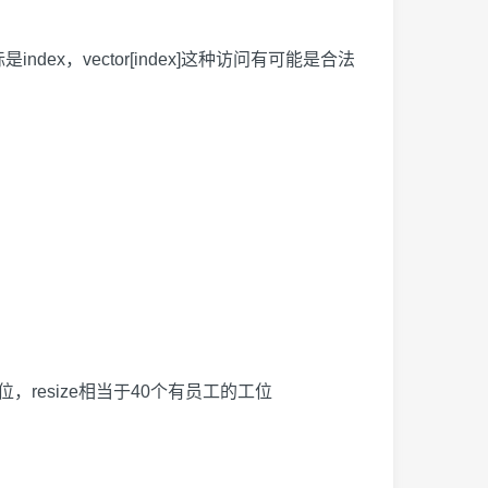
ndex，vector[index]这种访问有可能是合法
，resize相当于40个有员工的工位