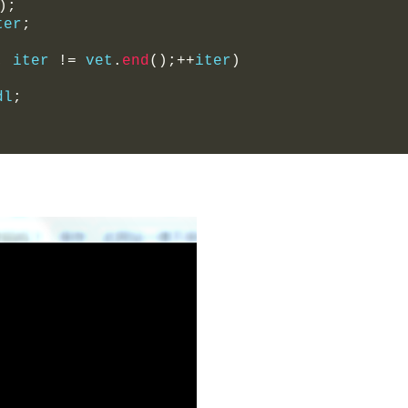
);
ter
;
;
 iter 
!=
 vet
.
end
();++
iter
)
dl
;