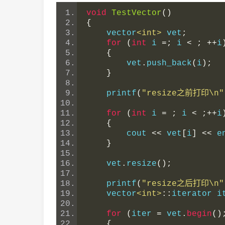
void
TestVector
()
{
    vector
<int>
 vet
;
for
(
int
 i 
=;
 i 
<
;
++
i
{
        vet
.
push_back
(
i
);
}
    printf
(
"resize之前打印\n"
for
(
int
 i 
=
;
 i 
<
;++
i
{
        cout 
<<
 vet
[
i
]
<<
 e
}
    vet
.
resize
();
    printf
(
"resize之后打印\n"
    vector
<int>
::
iterator i
for
(
iter 
=
 vet
.
begin
()
{