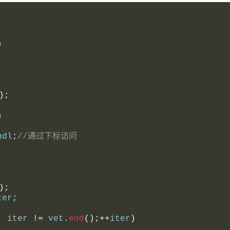
)
);
)
ndl
;
//通过下标访问
);
ter
;
;
 iter 
!=
 vet
.
end
();++
iter
)