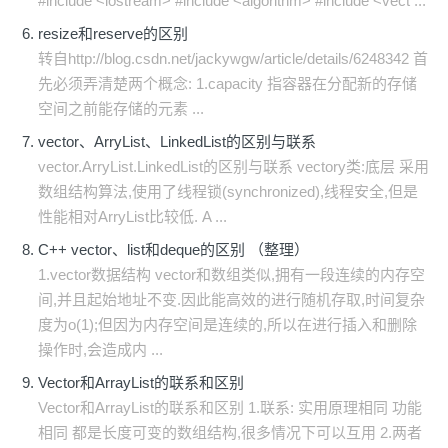
#include <iostream> #include <algorithm> #include <vect ...
resize和reserve的区别
转自http://blog.csdn.net/jackywgw/article/details/6248342 首
先必须弄清楚两个概念: 1.capacity 指容器在分配新的存储
空间之前能存储的元素 ...
vector、ArryList、LinkedList的区别与联系
vector.ArryList.LinkedList的区别与联系 vectory类:底层 采用
数组结构算法,使用了线程锁(synchronized),线程安全,但是
性能相对ArryList比较低. A ...
C++ vector、list和deque的区别 （整理）
1.vector数据结构 vector和数组类似,拥有一段连续的内存空
间,并且起始地址不变.因此能高效的进行随机存取,时间复杂
度为o(1);但因为内存空间是连续的,所以在进行插入和删除
操作时,会造成内 ...
Vector和ArrayList的联系和区别
Vector和ArrayList的联系和区别 1.联系: 实用原理相同 功能
相同 都是长度可变的数组结构,很多情况下可以互用 2.两者