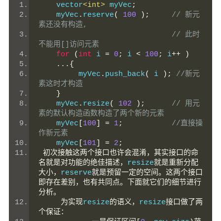
    vector
<int>
 myVec
;
    myVec
.
reserve
(
100
);
// 新元
素还没有构造,
// 此时
不能用[]访问元素
for
(
int
 i 
=
0
;
 i 
<
100
;
 i
++
)
...{
         myVec
.
push_back
(
 i 
);
//新元
素这时才构造
}
    myVec
.
resize
(
102
);
// 用元
素的默认构造函数构造了两个新的元素
    myVec
[
100
]
=
1
;
//直接操
作新元素
    myVec
[
101
]
=
2
;
初次接触这两个接口也许会混淆，其实接口的命
名就是对功能的绝佳描述，
resize
就是重新分配
大小，
reserve
就是预留一定的空间。这两个接口
即存在差别，也有共同点。下面就它们的细节进行
分析。
为实现
resize
的语义，
resize
接口做了两
个保证：