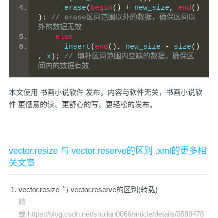
      erase
(
begin
()
+
 new_size
,
end
()
);
// erase区间范围以外的数据，确保区间以
外的数据无效
else
      insert
(
end
(),
 new_size 
-
 size
()
,
 x
);
// 填补区间范围内空缺的数据，确保区
间内的数据有效
本文使用
书画小说软件
发布，内容与软件无关，书画小说软
件 更惬意的读、更舒心的写、更轻松的发布。
vector.resize 与 vector.reserve的区别 .xml的更多相
关文章
vector.resize 与 vector.reserve的区别(转载)
转
载:https://blog.csdn.net/shuilan0066/article/details/3588478