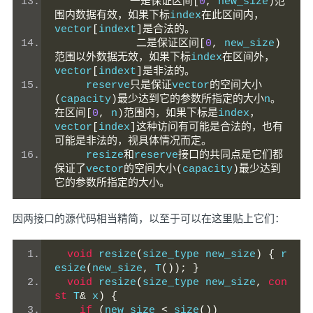
一是保证区间[
0
,
 new_size
)范
围内数据有效，如果下标
index
在此区间内，
vector
[
indext
]是合法的。
二是保证区间[
0
,
 new_size
)
范围以外数据无效，如果下标
index
在区间外，
vector
[
indext
]是非法的。
     reserve
只是保证
vector
的空间大小
(
capacity
)最少达到它的参数所指定的大小
n
。
在区间[
0
,
 n
)范围内，如果下标是
index
，
vector
[
index
]这种访问有可能是合法的，也有
可能是非法的，视具体情况而定。
     resize
和
reserve
接口的共同点是它们都
保证了
vector
的空间大小(
capacity
)最少达到
它的参数所指定的大小。
因两接口的源代码相当精简，以至于可以在这里贴上它们：
void
 resize
(
size_type new_size
)
{
 r
esize
(
new_size
,
 T
());
}
void
 resize
(
size_type new_size
,
con
st
 T
&
 x
)
{
if
(
new_size 
<
 size
())