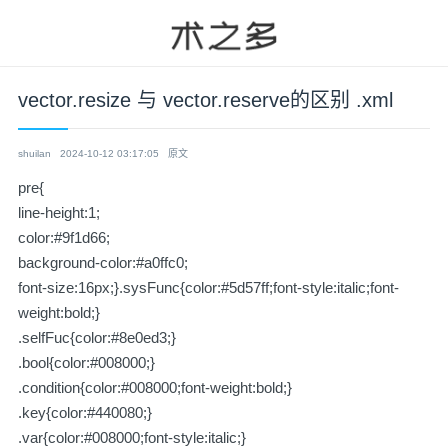
vector.resize 与 vector.reserve的区别 .xml
shuilan
2024-10-12 03:17:05
原文
pre{
line-height:1;
color:#9f1d66;
background-color:#a0ffc0;
font-size:16px;}.sysFunc{color:#5d57ff;font-style:italic;font-
weight:bold;}
.selfFuc{color:#8e0ed3;}
.bool{color:#008000;}
.condition{color:#008000;font-weight:bold;}
.key{color:#440080;}
.var{color:#008000;font-style:italic;}