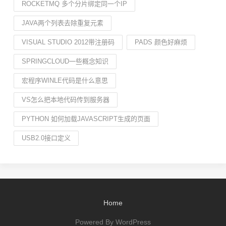
ROCKETMQ 多个分片绑定同一个IP
JAVA两个列表去除重复元素
VISUAL STUDIO 2012带注册码
PADS 颜色好麻烦
SPRINGCLOUD一些概念知识
宏程序WINLE代码是什么意思
VS怎么把本地代码传到服务器
PYTHON 如何加载JAVASCRIPT生成的页面
USB2.0接口定义
Home
Powered By WordPress