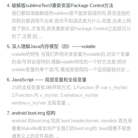
破解版sublimeText3重新安装Package Control方法
我们都知道破解版的sublime是不能安装插件的,甚至连他的
控制台都调用不出来,我也不知道这是为什么,但是,后来上网
搜了很久,才发现,原来重新安装Package Control之后就可以
的了.注意:因 ...
深入理解Java内存模型（四）——volatile
volatile的特性 当我们声明共享变量为volatile后,对这个变量
的读/写将会很特别.理解volatile特性的一个好方法是:把对
volatile变量的单个读/写,看成是使用同一个监视器锁对这 ...
JavaScript —— 局部变量和全局变量
JS的全局变量有3种声明方式: 1.Function 外 var v_myVar;
2.Function 内 v_myVar; 3.window.v_myVar
window.v_myVar 全局变量 ...
android boot.img 结构
android 的boot.img 包括 boot header,kernel, ramdisk 首先来
看看Makefile是如何产生我们的boot.img的: boot镜像不是普
通意义上的文件系统, ...