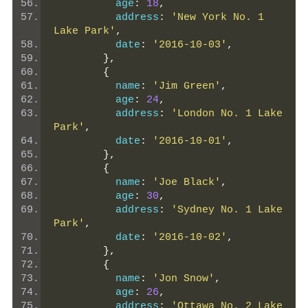
          age
:
18
,
          address
:
'New York No. 1 
Lake Park'
,
          date
:
'2016-10-03'
,
},
{
          name
:
'Jim Green'
,
          age
:
24
,
          address
:
'London No. 1 Lake 
Park'
,
          date
:
'2016-10-01'
,
},
{
          name
:
'Joe Black'
,
          age
:
30
,
          address
:
'Sydney No. 1 Lake 
Park'
,
          date
:
'2016-10-02'
,
},
{
          name
:
'Jon Snow'
,
          age
:
26
,
          address
:
'Ottawa No. 2 Lake 