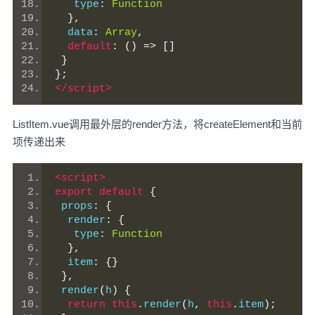
   type
:
Function
},
  data
:
Array
,
default
:
()
=>
[]
}
};
</script>
ListItem.vue调用最外层的render方法，将createElement和当前
项传递出来
<script>
export
default
{
 props
:
{
  render
:
{
   type
:
Function
},
  item
:
{}
},
 render
(
h
)
{
return
this
.
render
(
h
,
this
.
item
);