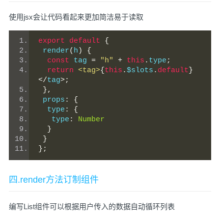
使用jsx会让代码看起来更加简洁易于读取
export
default
{
 render
(
h
)
{
const
 tag 
=
"h"
+
this
.
type
;
return
<tag>
{
this
.
$slots
.
default
}
</
tag
>;
},
 props
:
{
  type
:
{
   type
:
Number
}
}
};
四.render方法订制组件
编写List组件可以根据用户传入的数据自动循环列表