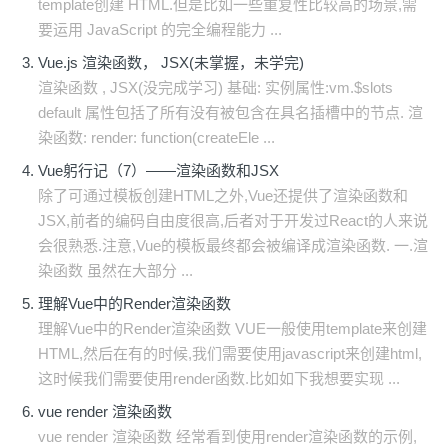
template创建 HTML.但是比如一些重复性比较高的场景,需
要运用 JavaScript 的完全编程能力 ...
Vue.js 渲染函数， JSX(未掌握，未学完)
渲染函数 , JSX(没完成学习) 基础: 实例属性:vm.$slots
default 属性包括了所有没有被包含在具名插槽中的节点. 渲
染函数: render: function(createEle ...
Vue躬行记（7）——渲染函数和JSX
除了可通过模板创建HTML之外,Vue还提供了渲染函数和
JSX,前者的编码自由度很高,后者对于开发过React的人来说
会很熟悉.注意,Vue的模板最终都会被编译成渲染函数. 一.渲
染函数 虽然在大部分 ...
理解Vue中的Render渲染函数
理解Vue中的Render渲染函数 VUE一般使用template来创建
HTML,然后在有的时候,我们需要使用javascript来创建html,
这时候我们需要使用render函数.比如如下我想要实现 ...
vue render 渲染函数
vue render 渲染函数 经常看到使用render渲染函数的示例,