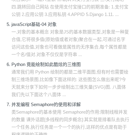
四.跳转回自己网站 在使用支付宝接口的前期准备: 1.支付宝
公钥 2.应用公钥 3.应用私钥 4.APPID 5.Django 1.11. ...
javaScript基础-04 对象
一.对象的基本概念 对象是JS的基本数据类型,对象是一种复
合值,它将很多值(原始值或者对象)聚合在一起,可通过名字
访问这些值,对象也可看做是属性的无序集合,每个属性都是
一个名/值对.对象不仅仅是字符串 ...
Python 竟能绘制如此酷炫的三维图
通常我们用 Python 绘制的都是二维平面图,但有时也需要绘
制三维场景图,比如像下面这样的: 这些图怎么做出来呢?今
天就来分享下如何一步步绘制出三维矢量(SVG)图. 八面体
我们先以下面这个八面体 ...
并发编程 Semaphore的使用和详解
类Semaphore的基本使用 Semaphore的作用:限制线程并发
的数量 课外话题[多线程的同步概念]:其实就是排着队去执行
一个任务,执行任务是一个一个的执行,这样的优点是有助于
程序逻辑的正确性, ...