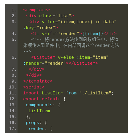
<template>
<div
class
=
"list"
>
<div
v-for
=
"(item,index) in data"
:
key
=
"index"
>
<li
v-if
=
"!render"
>
{{item}}
</li>
<!-- 将render方法传到函数组件中，将渲
染项传入到组件中，在内部回调这个render方法 
-->
<ListItem
v-else
 :
item
=
"item"
:
render
=
"render"
></ListItem>
</div>
</div>
</template>
<script>
import
ListItem
 from 
"./ListItem"
;
export
default
{
 components
:
{
ListItem
},
 props
:
{
  render
:
{