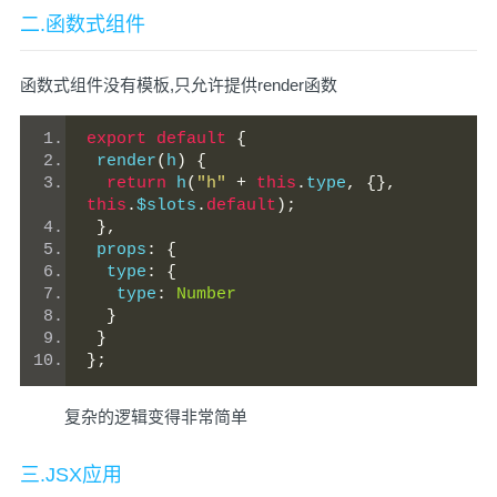
二.函数式组件
函数式组件没有模板,只允许提供render函数
export
default
{
 render
(
h
)
{
return
 h
(
"h"
+
this
.
type
,
{},
this
.
$slots
.
default
);
},
 props
:
{
  type
:
{
   type
:
Number
}
}
};
复杂的逻辑变得非常简单
三.JSX应用