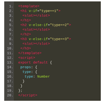
<template>
<h1
v-if
=
"type==1"
>
<slot></slot>
</h1>
<h2
v-else-if
=
"type==2"
>
<slot></slot>
</h2>
<h3
v-else-if
=
"type==3"
>
<slot></slot>
</h3>
</template>
<script>
export
default
{
 props
:
{
  type
:
{
   type
:
Number
}
}
};
</script>