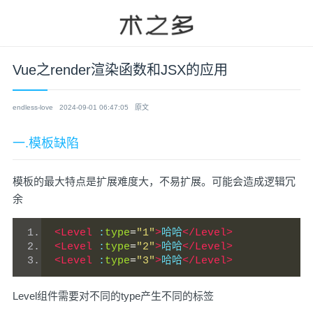
Vue之render渲染函数和JSX的应用
endless-love
2024-09-01 06:47:05
原文
一.模板缺陷
模板的最大特点是扩展难度大，不易扩展。可能会造成逻辑冗
余
<Level
 :
type
=
"1"
>
哈哈
</Level>
<Level
 :
type
=
"2"
>
哈哈
</Level>
<Level
 :
type
=
"3"
>
哈哈
</Level>
Level组件需要对不同的type产生不同的标签