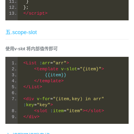
}
};
</script>
五.scope-slot
使用v-slot 将内部值传即可
<List
 :
arr
=
"arr"
>
<template
v-slot
=
"{item}"
>
        {{item}}
</template>
</List>
<div
v-for
=
"(item,key) in arr"
:
key
=
"key"
>
<slot
 :
item
=
"item"
></slot>
</div>