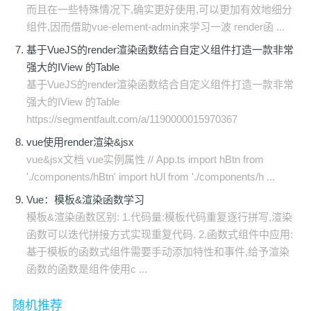
而且在一些特殊情况下,确实更好使用,可以更加有效地细分
组件,因而借助vue-element-admin来学习一波 render函 ...
基于VueJS的render渲染函数结合自定义组件打造一款非常
强大的IView 的Table
基于VueJS的render渲染函数结合自定义组件打造一款非常
强大的IView 的Table
https://segmentfault.com/a/1190000015970367
vue使用render渲染&jsx
vue&jsx文档 vue实例属性 // App.ts import hBtn from
'./components/hBtn' import hUl from './components/h ...
Vue：模板&渲染函数学习
模板&渲染函数区别: 1.代码量:模板代码重复逐行拼写,渲染
函数可以迭代拼接方式实现重复代码. 2.函数式组件中应用:
基于模板的函数式组件需要手动添加特性和事件,给予渲染
函数的函数是组件使用c ...
随机推荐