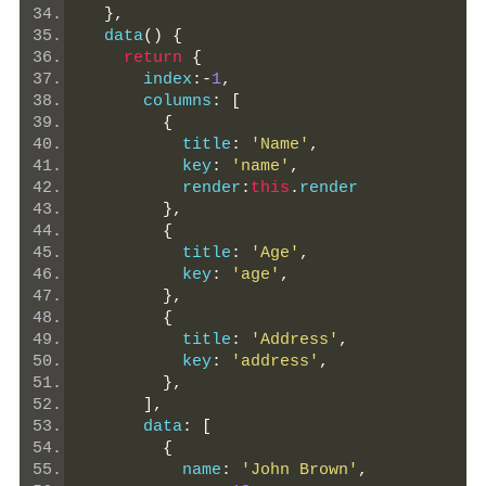
},
  data
()
{
return
{
      index
:-
1
,
      columns
:
[
{
          title
:
'Name'
,
          key
:
'name'
,
          render
:
this
.
render
},
{
          title
:
'Age'
,
          key
:
'age'
,
},
{
          title
:
'Address'
,
          key
:
'address'
,
},
],
      data
:
[
{
          name
:
'John Brown'
,