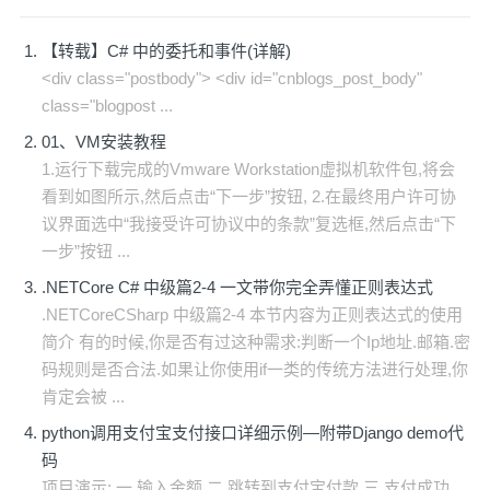
【转载】C# 中的委托和事件(详解)
<div class="postbody"> <div id="cnblogs_post_body"
class="blogpost ...
01、VM安装教程
1.运行下载完成的Vmware Workstation虚拟机软件包,将会
看到如图所示,然后点击“下一步”按钮, 2.在最终用户许可协
议界面选中“我接受许可协议中的条款”复选框,然后点击“下
一步”按钮 ...
.NETCore C# 中级篇2-4 一文带你完全弄懂正则表达式
.NETCoreCSharp 中级篇2-4 本节内容为正则表达式的使用
简介 有的时候,你是否有过这种需求:判断一个Ip地址.邮箱.密
码规则是否合法.如果让你使用if一类的传统方法进行处理,你
肯定会被 ...
python调用支付宝支付接口详细示例—附带Django demo代
码
项目演示: 一.输入金额 二.跳转到支付宝付款 三.支付成功