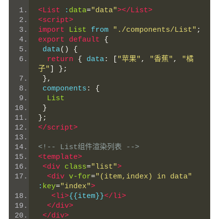
<List
 :
data
=
"data"
></List>
<script>
import
List
 from 
"./components/List"
;
export
default
{
 data
()
{
return
{
 data
:
[
"苹果"
,
"香蕉"
,
"橘
子"
]
};
},
 components
:
{
List
}
};
</script>
<!-- List组件渲染列表 -->
<template>
<div
class
=
"list"
>
<div
v-for
=
"(item,index) in data"
:
key
=
"index"
>
<li>
{{item}}
</li>
</div>
</div>