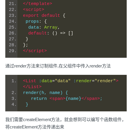
</template>
<script>
export
default
{
 props
:
{
  data
:
Array
,
default
:
()
=>
[]
}
};
</script>
通过render方法来订制组件,在父组件中传入render方法
<List
 :
data
=
"data"
 :
render
=
"render"
>
</List>
render(h, name) {
   return 
<span>
{name}
</span>
;
 }
我们需要createElement方法，就会想到可以编写个函数组件，
将createElement方法传递出来