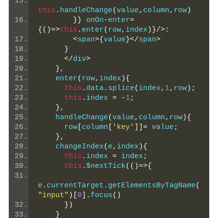
this
.
handleChange
(
value
,
column
,
row
)
}}
 onOn
-
enter
=
{()=>
this
.
enter
(
row
,
index
)}/>:
<
span
>{
value
}</
span
>
}
</
div
>
},
    enter
(
row
,
index
){
this
.
data
.
splice
(
index
,
1
,
row
);
this
.
index 
=
-
1
;
},
    handleChange
(
value
,
column
,
row
){
      row
[
column
[
'key'
]]=
 value
;
},
    changeIndex
(
e
,
index
){
this
.
index 
=
 index
;
this
.
$nextTick
(()=>{
e
.
currentTarget
.
getElementsByTagName
(
"input"
)[
0
].
focus
()
})
}