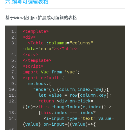
六.编写可编辑表格
基于iview使用jsx扩展成可编辑的表格
<template>
<div>
<Table
 :
columns
=
"columns"
:
data
=
"data"
></Table>
</div>
</template>
<script>
import
Vue
 from 
'vue'
;
export
default
{
  methods
:{
    render
(
h
,{
column
,
index
,
row
}){
      let value 
=
 row
[
column
.
key
];
return
<
div on
-
click
=
{(
e
)=>
this
.
changeIndex
(
e
,
index
)}
>
{
this
.
index 
===
 index
?
<
i
-
input type
=
"text"
 value
=
{
value
}
 on
-
input
={(
value
)=>{