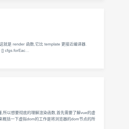
 render 函数,它比 template 更接近编译器.
= [] cfgs.forEac…
是很懂,所以想要彻底的理解渲染函数,首先需要了解vue的虚
4639 我来概括一下虚拟dom的工作是将浏览器的dom节点的所