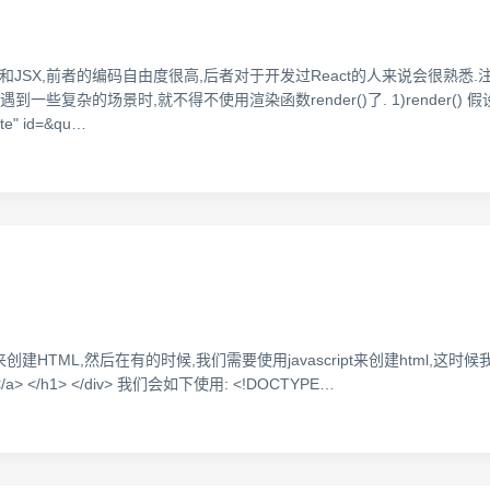
和JSX,前者的编码自由度很高,后者对于开发过React的人来说会很熟悉.注
些复杂的场景时,就不得不使用渲染函数render()了. 1)render() 
e" id=&qu…
e来创建HTML,然后在有的时候,我们需要使用javascript来创建html,这时
orld! </a> </h1> </div> 我们会如下使用: <!DOCTYPE…