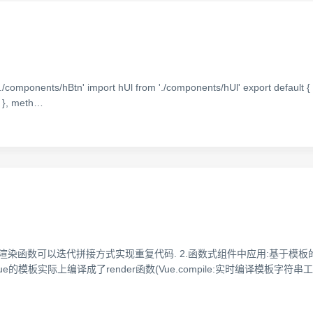
mponents/hBtn' import hUl from './components/hUl' export default { d
 } }, meth…
写,渲染函数可以迭代拼接方式实现重复代码. 2.函数式组件中应用:基于
Vue的模板实际上编译成了render函数(Vue.compile:实时编译模板字符串工