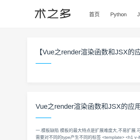
首页
Python
J
【
Vue之render渲染函数和JSX的
Vue之render渲染函数和JSX的应
一.模板缺陷 模板的最大特点是扩展难度大,不易扩展.可能会造成逻辑冗余 <L
需要对不同的type产生不同的标签 <template> <h1 v-if=