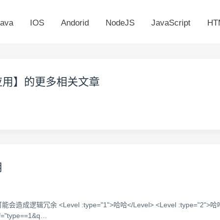
ava
IOS
Andorid
NodeJS
JavaScript
HT
应用
】的更多相关文章
用
evel :type="1">哈哈</Level> <Level :type="2">哈哈</Leve
"type==1&q…