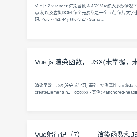
Vue.js 2.x render 渲染函数 & JSX Vue绝大
点.树以及虚拟DOM 每个元素都是一个节点.每片文
码: <div> <h1>My title</h1> Some…
Vue.js 渲染函数， JSX(未掌握，
渲染函数 , JSX(没完成学习) 基础: 实例属性:vm.$slots 
createElement('h1', xxxxxx) } 案例: <anchored
Vue躬行记（7）——渲染函数和J