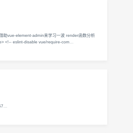
-element-admin来学习一波 render函数分析
!-- eslint-disable vue/require-com…
67…