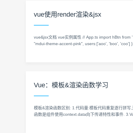
vue使用render渲染&jsx
vue&jsx文档 vue实例属性 // App.ts import hBtn from './co
"mdui-theme-accent-pink", users:['aoo', 'boo', 'coo']
Vue：模板&渲染函数学习
模板&渲染函数区别: 1.代码量:模板代码重复逐行拼
函数是组件使用context.data向下传递特性和事件. 3.