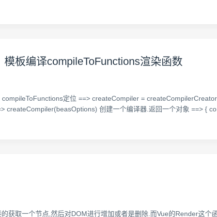
 模板编译compileToFunctions渲染函数
mpileToFunctions定位 ==> createCompiler = createCompilerCreat
reateCompiler(beasOptions) 创建一个编译器.返回一个对象 ==> { comp
获取一个节点,然后对DOM进行增加或者是删除.而Vue的Render这个