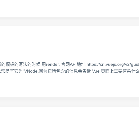
写法的时候,用render. 官网API地址:https://cn.vuejs.org/v2/guide/r
al node)”,也常简写它为“VNode,因为它所包含的信息会告诉 Vue 页面上