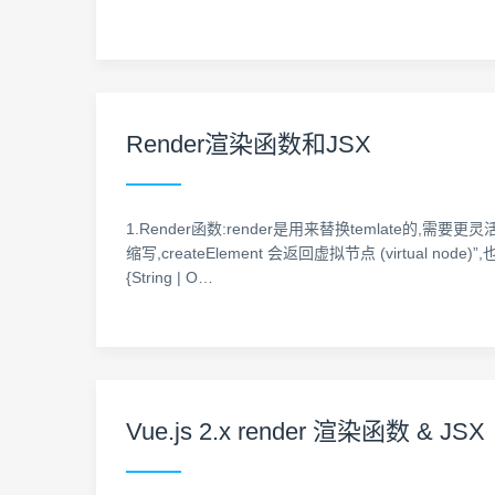
Render渲染函数和JSX
1.Render函数:render是用来替换temlate的,需要更灵活的模板的
缩写,createElement 会返回虚拟节点 (virtu
{String | O…
Vue.js 2.x render 渲染函数 & JSX