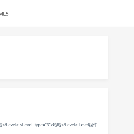
ML5
l> <Level :type="3">哈哈</Level> Level组件