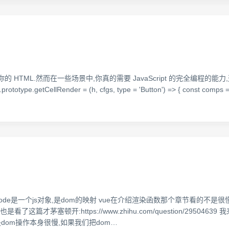
的 HTML.然而在一些场景中,你真的需要 JavaScript 的完全编程的能力,这就是
e.prototype.getCellRender = (h, cfgs, type = 'Button') => { const comps 
,VNode是一个js对象,是dom的映射 vue在介绍渲染函数那个章节看的不
这篇才茅塞顿开:https://www.zhihu.com/question/2950
是dom操作本身很慢,如果我们把dom…