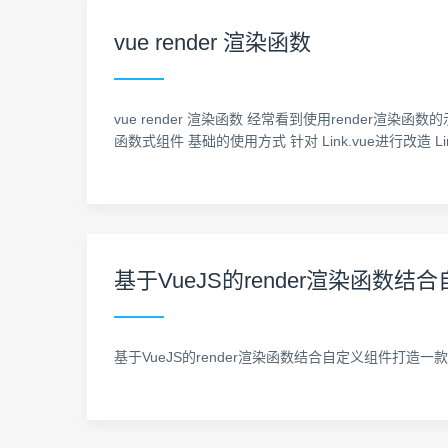
vue render 渲染函数
vue render 渲染函数 经常看到使用render渲染函
函数式组件 基础的使用方式 针对 Link.vue进行改造 Link.vue // http
基于VueJS的render渲染函数结合
基于VueJS的render渲染函数结合自定义组件打造一款非常强大的IVi