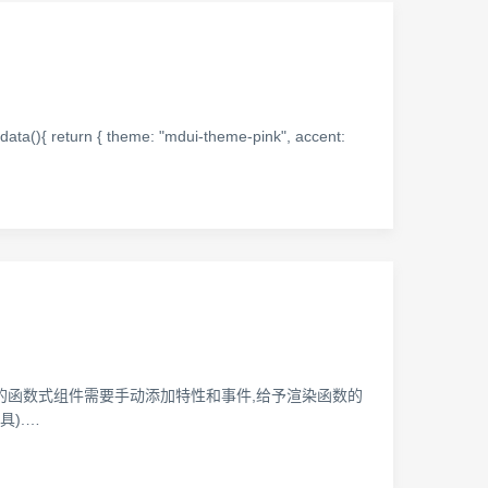
ata(){ return { theme: "mdui-theme-pink", accent:
模板的函数式组件需要手动添加特性和事件,给予渲染函数的
具).…