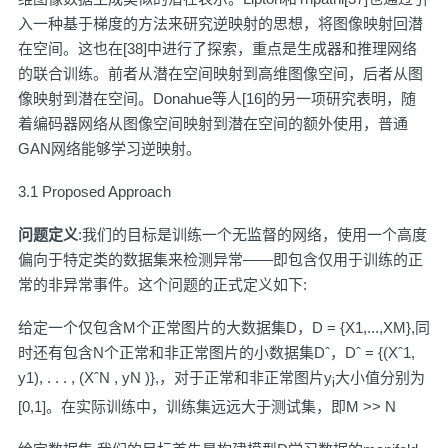
入一种基于梯度的方法来研究逆映射的思想，将图像映射回潜
在空间。这也在[38]中进行了探索，重点是生成器和推理网络
的联合训练。前者从潜在空间映射到高维图像空间，后者从图
像映射到潜在空间。Donahue等人[16]的另一项研究表明，随
着编码器网络从图像空间映射到潜在空间的额外使用，普通
GAN网络能够学习逆映射。
3.1 Proposed Approach
问题定义
:我们的目标是训练一个无监督的网络，使用一个高度
偏向于特定类的数据集来检测异常——即包含仅用于训练的正
常的非异常事件。这个问题的正式定义如下:
给定一个仅包含M个正常图片的大数据集D，D = {X1,...,XM},同
时还有包含N个正常和非正常图片的小数据集Dˆ，Dˆ = {(Xˆ1,
y1), . . . , (XˆN , yN )},，对于正常和非正常图片y
大小值分别为
i
[0,1]。在实际训练中，训练集远远大于测试集，即M >> N