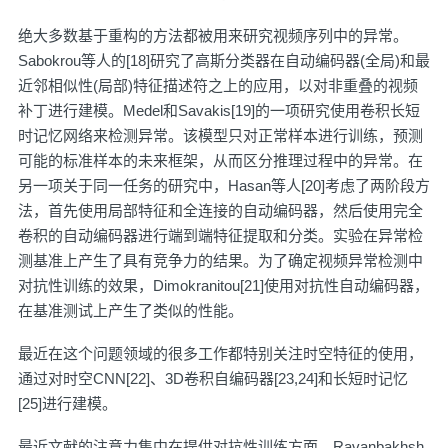
绝大多数基于重构的方法都被用来研究视频序列中的异常。
Sabokrou等人的[18]研究了高斯分类器在自动编码器(全局)和最
近邻相似性(局部)特征描述符之上的应用，以对非重叠的视频
补丁进行建模。Medel和Savakis[19]的一项研究使用卷积长短
时记忆网络来检测异常。该模型只对正常样本进行训练，预测
可能的标准样本的未来框架，从而区分推理过程中的异常。在
另一项关于同一任务的研究中，Hasan等人[20]考虑了两阶段方
法，首先使用局部特征和全连接的自动编码器，然后使用完全
卷积的自动编码器进行端到端特征提取和分类。实验在异常检
测基准上产生了具有竞争力的结果。为了确定视频异常检测中
对抗性训练的效果，Dimokranitou[21]使用对抗性自动编码器，
在基准测试上产生了类似的性能。
最近在这个问题领域的很多工作都特别关注时空特征的使用，
通过对时空CNN[22]、3D卷积自编码器[23,24]和长短时记忆
[25]进行建模。
最近文献的注意力集中在提供对抗性训练方面。Ravanbakhsh