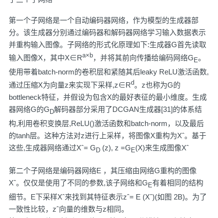
第一个子网络是一个自动编码器网络，作为模型的生成器部
分。该生成器分别通过编码器和解码器网络学习输入数据表示
并重构输入图像。子网络的形式化原理如下:生成器G首先读取
a×b
输入图像X，其中X∈R
，并将其前向传播给编码网络G
。
E
使用带着batch-norm的卷积层和紧随其后leaky ReLU激活函数,
d
通过压缩X为向量z来实现下采样,z∈R
。z也称为G的
bottleneck特征，并假设为包含X的最好表征的最小维度。生成
器网络G的G
解码器部分采用了DCGAN生成器[31]的体系结
D
构,利用卷积变换层,ReLU()激活函数和batch-norm，以及最后
的tanh层。这种方法对z进行上采样，将图像X重构为Xˆ。基于
这些,生成器网络通过Xˆ= G
(z), z =G
(X)来生成图像Xˆ
D
E
第二个子网络是编码器网络E ，其压缩由网络G重构的图像
Xˆ。仅仅是使用了不同的参数,该子网络和G
有着相同的结构
E
细节。E下采样Xˆ来找到其特征表示zˆ= E (Xˆ)(如图 2B)。为了
一致性比较，zˆ向量的维数与z相同。