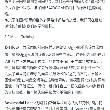
第三个子网络是判别器网络D，其目标是分辨输入X和输出Xˆ哪
个是真哪个是假。该子网络是DCGAN[31]中的标准判别器网
络。
定义了如图2所示的整体多网络体系结构之后，我们现在继续
讨论如何制定我们的学习目标。
3.2 Model Training
我们假设当异常图像前向传播过网络G, G
不能重构该异常图
D
像，虽然G
映射该输入X为潜在向量z。这是因为网络在训
D成功
练时只在正常样本上构造，其参数不适用于生成异常样本。丢
失了异常内容的输出Xˆ会导致编码器网络E将Xˆ映射到一个也
丢失了异常特征表示的向量zˆ,导致z和zˆ之间的不同。当输入
图像X的潜在向量空间存在这种差异时，该模型将X分类为异常
图像。为了验证这一假设，我们结合三个损失函数来构造我们
的目标函数，每个损失函数都优化单独的子网络。
Adversarial Loss
:根据目前新异常检测方法的趋势[4,15]，我
们也使用特征匹配损失进行对抗性学习。由Salimans等人提出