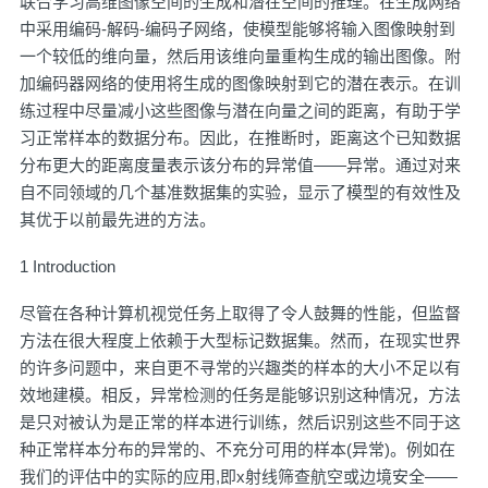
联合学习高维图像空间的生成和潜在空间的推理。在生成网络
中采用编码-解码-编码子网络，使模型能够将输入图像映射到
一个较低的维向量，然后用该维向量重构生成的输出图像。附
加编码器网络的使用将生成的图像映射到它的潜在表示。在训
练过程中尽量减小这些图像与潜在向量之间的距离，有助于学
习正常样本的数据分布。因此，在推断时，距离这个已知数据
分布更大的距离度量表示该分布的异常值——异常。通过对来
自不同领域的几个基准数据集的实验，显示了模型的有效性及
其优于以前最先进的方法。
1 Introduction
尽管在各种计算机视觉任务上取得了令人鼓舞的性能，但监督
方法在很大程度上依赖于大型标记数据集。然而，在现实世界
的许多问题中，来自更不寻常的兴趣类的样本的大小不足以有
效地建模。相反，异常检测的任务是能够识别这种情况，方法
是只对被认为是正常的样本进行训练，然后识别这些不同于这
种正常样本分布的异常的、不充分可用的样本(异常)。例如在
我们的评估中的实际的应用,即x射线筛查航空或边境安全——