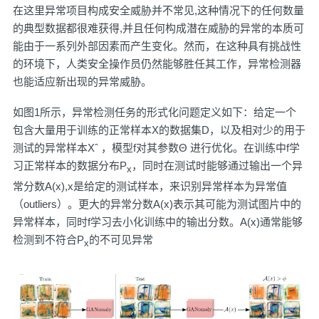
在这里异常项目构成安全威胁并不常见,这种情况下的任何数量
的典型数据都很难获得,并且任何构成潜在威胁的异常的本质可
能由于一系列外部因素而产生变化。然而，在这种具有挑战性
的环境下，人类安全操作员仍然能够胜任其工作，异常检测器
也能适应新出现的异常威胁。
如图1所示，异常检测任务的形式化问题定义如下：给定一个
包含大量用于训练的正常样本X的数据集D，以及相对少的用于
测试的异常样本Xˆ ，模型f对其参数Θ 进行优化。在训练中f学
习正常样本的数据分布P
，同时在测试时能够通过输出一个异
x
常分数A(x),x是给定的测试样本，来识别异常样本为异常值
（outliers）。更大的异常分数A(x)表示其可能为测试图片中的
异常样本，同时f学习去小化训练中的输出分数。A(x)通常能够
检测到不符合P
的不可见异常
x