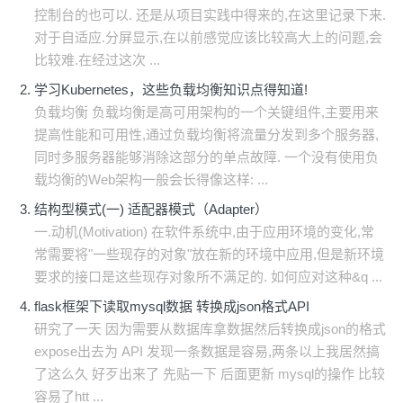
控制台的也可以. 还是从项目实践中得来的,在这里记录下来.
对于自适应.分屏显示,在以前感觉应该比较高大上的问题,会
比较难.在经过这次 ...
学习Kubernetes，这些负载均衡知识点得知道!
负载均衡 负载均衡是高可用架构的一个关键组件,主要用来
提高性能和可用性,通过负载均衡将流量分发到多个服务器,
同时多服务器能够消除这部分的单点故障. 一个没有使用负
载均衡的Web架构一般会长得像这样: ...
结构型模式(一) 适配器模式（Adapter）
一.动机(Motivation) 在软件系统中,由于应用环境的变化,常
常需要将"一些现存的对象"放在新的环境中应用,但是新环境
要求的接口是这些现存对象所不满足的. 如何应对这种&q ...
flask框架下读取mysql数据 转换成json格式API
研究了一天 因为需要从数据库拿数据然后转换成json的格式
expose出去为 API 发现一条数据是容易,两条以上我居然搞
了这么久 好歹出来了 先贴一下 后面更新 mysql的操作 比较
容易了htt ...