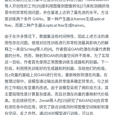
等人开创性的工作[26]是利用图像到图像转化[27]来检测拥挤场
景中的异常检测问题，并在基准上达到了最先进的水平。方法
是训练两个条件 GANs。第一种产生器从frames生成optical
flow，而第二种产生器从optical flow生成frames。
由于在许多情况下，数据集没有时间特性，因此上述方法的通
用性存在问题。使用对抗性训练进行异常检测最具影响力的解
释之一来自Schlegl等人的[4]。作者假设GAN的潜在向量代表数
据的分布。然而，映射到GAN的向量空间并不简单。为了实现
这一目标，作者首先使用正常图像训练生成器和判别器。下一
阶段，利用预先训练好的生成器和判别器，冻结他们的权值，
在z向量的基础上对GAN进行优化，重新映射到潜在向量。在
推理过程中，该模型通过输出高异常值来确定异常点，与之前
的工作相比有显著的改进。由于该模型采用了两阶段方法，其
主要局限性是计算复杂度高，而且对潜在向量的重映射代价极
高。在后续研究中，Zenati等人的[15]研究了BiGAN[16]在异常
检测任务中的应用，研究了联合训练同时将图像空间映射到潜
在空间，反之亦然。通过[4]对模型进行训练，可以在