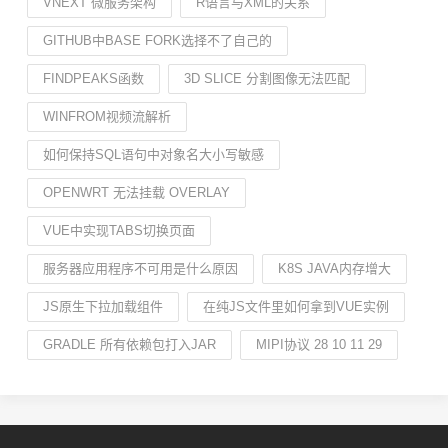
VNEXT 微服务架构
R语言与XML的关系
GITHUB中BASE FORK选择不了自己的
FINDPEAKS函数
3D SLICE 分割图像无法匹配
WINFROM视频流解析
如何保持SQL语句中对象名大小写敏感
OPENWRT 无法挂载 OVERLAY
VUE中实现TABS切换页面
服务器应用程序不可用是什么原因
K8S JAVA内存增大
JS原生下拉加载组件
在纯JS文件里如何拿到VUE实例
GRADLE 所有依赖包打入JAR
MIPI协议 28 10 11 29