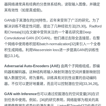
器网络通常具有经典的分类体系结构，读取输入图像，并确定
其有效性（如是真或假)。
GAN由于其潜在的[28]特性，近年来受到了广泛的研究。为了
解决训练不稳定性问题，提出了几种经验方法[29,30]。Radford
和Chintala[31]在文献中受到关注的一个著名研究是Deep
Convolutional GAN (DCGAN)，他们通过去除全连接层，在整
个网络中使用卷积层和batch-normalization[32]来引入一个全卷
积生成网络。利用Wasserstein loss进一步提高GAN的训练性
能[13,14]。
Adversarial Auto-Encoders (AAE)
由两个子网络组成，即编
码器和解码器。这种结构将输入映射到潜在空间并重新映射回
输入数据空间，称为重构。训练具有对抗性设置的自动编码
器，不仅可以更好地重建，而且可以控制潜在空间[33,34,28]。
GAN with Inference
也可以通过挖掘潜在的空间变量[35]在识
别任务中使用。例如，[36]的研究表明，网络能够为相关的高
维图像数据生成类似的潜在表示。Lipton和Tripathi[37]也通过引