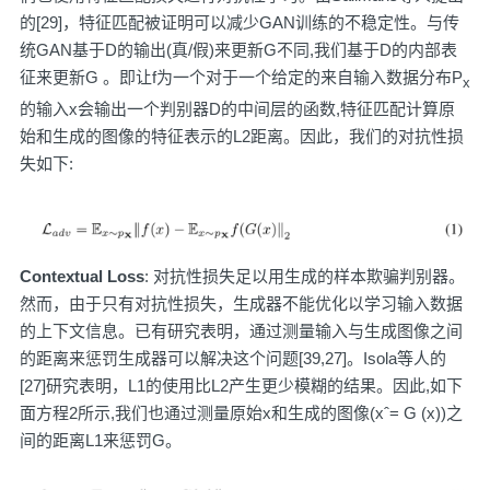
的[29]，特征匹配被证明可以减少GAN训练的不稳定性。与传
统GAN基于D的输出(真/假)来更新G不同,我们基于D的内部表
征来更新G 。即让f为一个对于一个给定的来自输入数据分布P
x
的输入x会输出一个判别器D的中间层的函数,特征匹配计算原
始和生成的图像的特征表示的L2距离。因此，我们的对抗性损
失如下:
Contextual Loss
: 对抗性损失足以用生成的样本欺骗判别器。
然而，由于只有对抗性损失，生成器不能优化以学习输入数据
的上下文信息。已有研究表明，通过测量输入与生成图像之间
的距离来惩罚生成器可以解决这个问题[39,27]。Isola等人的
[27]研究表明，L1的使用比L2产生更少模糊的结果。因此,如下
面方程2所示,我们也通过测量原始x和生成的图像(xˆ= G (x))之
间的距离L1来惩罚G。