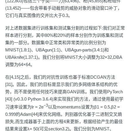
(122,803)包括三个子类——刀(63,496)、枪(45,855)和枪组件
(13,452)——包含带着手动裁剪的威胁对象的滑动窗口补丁，
它们与真实图像的交并比大于0.3。
对上述数据集进行训练集和测试集分割的过程如下:我们对正常
样本进行分割，其中80%和20%的样本分别作为训练集和测试
集的一部分。数据集中正常类和异常类的比例分别为
MNIST(1.8:1)、UBAgun(1:1)、UBAgun-parts(3.4:1)和
UBAknife(1.37:1)。我们分别将MNIST大小调整为32×32,DBA
调整为64×64。
在[4,15]之后，我们的对抗性训练也基于标准DCGAN方法
[31]。因此，我们的目标是显示我们的多网络体系结构的优
势，而不是使用任何技巧来提高GAN训练。我们使用PyTorch
[43] (v0.3.0 Python 3.6.4)来实现我们的方法，通过使用最初学
−3
习速率设置为lr = 2e
以及momentums设置为β1 = 0.5,β2 =
0.999的Adam[44]来优化网络。判别器优化基于二进制交叉熵
损失,而生成器基于上面的方程4来更新，根据经验产生的最佳
结果来设置λ= 50(可见section3.2)。我们分别为MNIST、