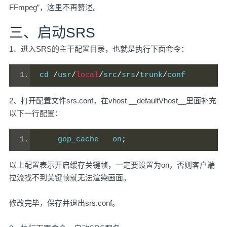
FFmpeg”，这里不再赘述。
三、启动SRS
1、进入SRS的主干配置目录，也就是执行下面命令：
cd 
/
usr
/
local
/
src
/
srs
/
trunk
/
conf
2、打开配置文件srs.conf，在vhost __defaultVhost__里面补充
以下一行配置：
    gop_cache   on
;
以上配置表示开启缓存关键帧，一定要设置为on，否则客户端
拉流找不到关键帧就无法渲染画面。
修改完毕，保存并退出srs.conf。