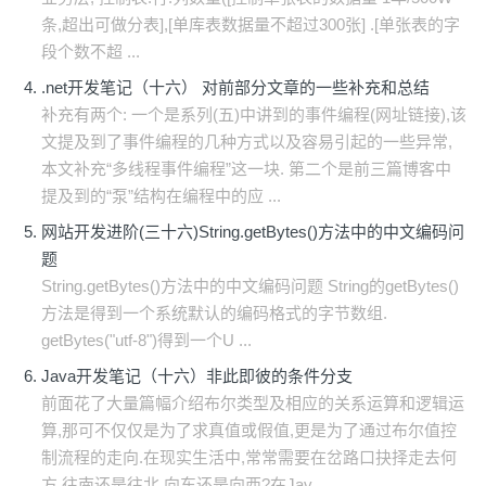
条,超出可做分表],[单库表数据量不超过300张] .[单张表的字
段个数不超 ...
.net开发笔记（十六） 对前部分文章的一些补充和总结
补充有两个: 一个是系列(五)中讲到的事件编程(网址链接),该
文提及到了事件编程的几种方式以及容易引起的一些异常,
本文补充“多线程事件编程”这一块. 第二个是前三篇博客中
提及到的“泵”结构在编程中的应 ...
网站开发进阶(三十六)String.getBytes()方法中的中文编码问
题
String.getBytes()方法中的中文编码问题 String的getBytes()
方法是得到一个系统默认的编码格式的字节数组.
getBytes("utf-8")得到一个U ...
Java开发笔记（十六）非此即彼的条件分支
前面花了大量篇幅介绍布尔类型及相应的关系运算和逻辑运
算,那可不仅仅是为了求真值或假值,更是为了通过布尔值控
制流程的走向.在现实生活中,常常需要在岔路口抉择走去何
方,往南还是往北,向东还是向西?在Jav ...