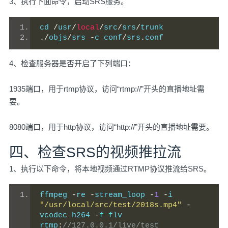
3、执行下面命令，启动SRS服务。
cd 
/
usr
/
local
/
src
/
srs
/
trunk
./
objs
/
srs 
-
c conf
/
srs
.
conf
4、检查服务器是否开启了下列端口：
1935端口，用于rtmp协议，访问“rtmp://”开头的直播地址需
要。
8080端口，用于http协议，访问“http://”开头的直播地址需要。
四、检查SRS的视频推拉流
1、执行以下命令，将本地视频通过RTMP协议推流给SRS。
ffmpeg 
-
re 
-
stream_loop 
-
1
-
i 
"/usr/local/src/test/2018s.mp4"
-
vcodec h264 
-
f flv 
rtmp
:
//127.0.0.1/live/test