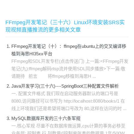
FFmpeg开发笔记（三十六）Linux环境安装SRS实
现视频直播推流的更多相关文章
FFmpeg开发笔记（十）：ffmpeg在ubuntu上的交叉编译移
植到海思HI35xx平台
FFmpeg和SDL开发专栏(点击传送门) 上一篇:<FFmpeg开发
笔记(九):ffmpeg解码rtsp流并使用SDL同步播放>下一篇:敬
请期待 前言 将ffmpeg移植到海思H ...
Java开发学习(三十六)----SpringBoot三种配置文件解析
一. 配置文件格式 我们现在启动服务器默认的端口号是
8080,访问路径可以书写为 http://localhost:8080/books/1 在
线上环境我们还是希望将端口号改为 80,这样在访问的时 ...
MySQL数据库开发的三十六条军规
一.核心军规 尽量不在数据库做运算,cpu计算的事务必移至
业务层; 控制表.行.列数量([控制单张表的数据量 1年/500W