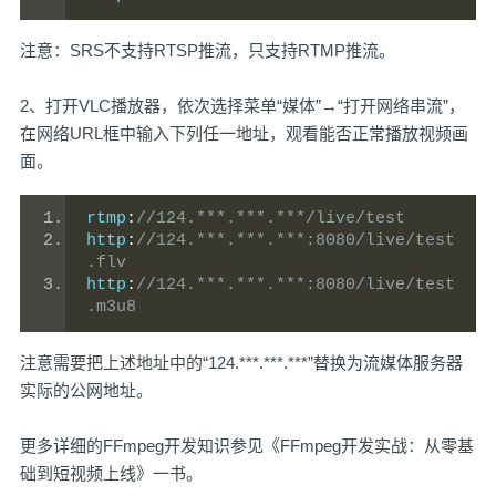
注意：SRS不支持RTSP推流，只支持RTMP推流。
2、打开VLC播放器，依次选择菜单“媒体”→“打开网络串流”，
在网络URL框中输入下列任一地址，观看能否正常播放视频画
面。
rtmp
:
//124.***.***.***/live/test
http
:
//124.***.***.***:8080/live/test
.flv
http
:
//124.***.***.***:8080/live/test
.m3u8
注意需要把上述地址中的“124.***.***.***”替换为流媒体服务器
实际的公网地址。
更多详细的FFmpeg开发知识参见
《FFmpeg开发实战：从零基
础到短视频上线》
一书。