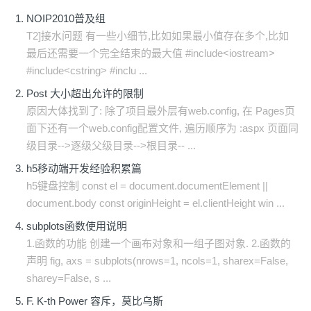
NOIP2010普及组
T2]接水问题 有一些小细节,比如如果最小值存在多个,比如
最后还需要一个完全结束的最大值 #include<iostream>
#include<cstring> #inclu ...
Post 大小超出允许的限制
原因大体找到了: 除了项目最外层有web.config, 在 Pages页
面下还有一个web.config配置文件, 遍历顺序为 :aspx 页面同
级目录-->逐级父级目录-->根目录-- ...
h5移动端开发经验积累篇
h5键盘控制 const el = document.documentElement ||
document.body const originHeight = el.clientHeight win ...
subplots函数使用说明
1.函数的功能 创建一个画布对象和一组子图对象. 2.函数的
声明 fig, axs = subplots(nrows=1, ncols=1, sharex=False,
sharey=False, s ...
F. K-th Power 容斥，莫比乌斯