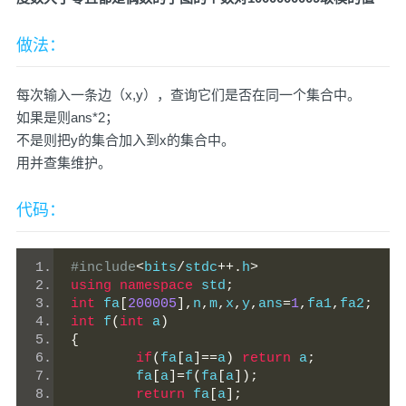
做法：
每次输入一条边（x,y），查询它们是否在同一个集合中。
如果是则ans*2；
不是则把y的集合加入到x的集合中。
用并查集维护。
代码：
#include
<
bits
/
stdc
++.
h
>
using
namespace
 std
;
int
 fa
[
200005
],
n
,
m
,
x
,
y
,
ans
=
1
,
fa1
,
fa2
;
int
 f
(
int
 a
)
{
if
(
fa
[
a
]==
a
)
return
 a
;
	fa
[
a
]=
f
(
fa
[
a
]);
return
 fa
[
a
];