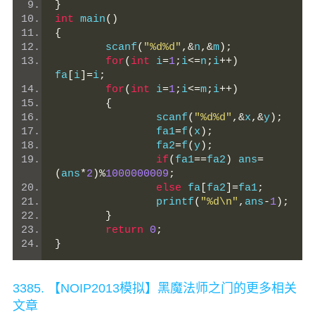
}
int
 main
()
{
	scanf
(
"%d%d"
,&
n
,&
m
);
for
(
int
 i
=
1
;
i
<=
n
;
i
++)
fa
[
i
]=
i
;
for
(
int
 i
=
1
;
i
<=
m
;
i
++)
{
		scanf
(
"%d%d"
,&
x
,&
y
);
		fa1
=
f
(
x
);
		fa2
=
f
(
y
);
if
(
fa1
==
fa2
)
 ans
=
(
ans
*
2
)%
1000000009
;
else
 fa
[
fa2
]=
fa1
;
		printf
(
"%d\n"
,
ans
-
1
);
}
return
0
;
}
3385. 【NOIP2013模拟】黑魔法师之门的更多相关
文章