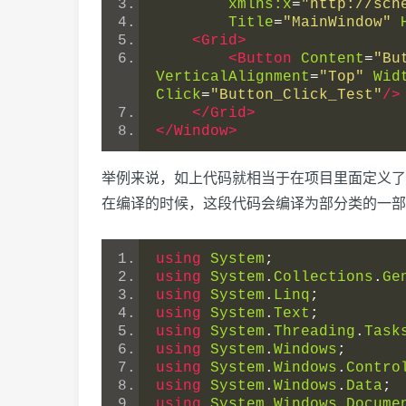
xmlns:x
=
"http://sch
Title
=
"MainWindow"
<Grid>
<Button
Content
=
"Bu
VerticalAlignment
=
"Top"
Wid
Click
=
"Button_Click_Test"
/>
</Grid>
</Window>
举例来说，如上代码就相当于在项目里面定义了一个win
在编译的时候，这段代码会编译为部分类的一部
using
System
;
using
System
.
Collections
.
Ge
using
System
.
Linq
;
using
System
.
Text
;
using
System
.
Threading
.
Task
using
System
.
Windows
;
using
System
.
Windows
.
Contro
using
System
.
Windows
.
Data
;
using
System
.
Windows
.
Docume