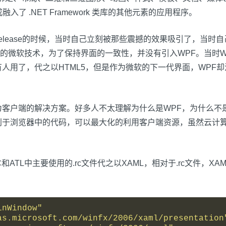
能够生成融入了 .NET Framework 类库的其他元素的应用程序。
.0 release的时候，当时自己立刻被那些震撼的效果吸引了，
软技术，为了保持界面的一致性，并没有引入WPF。当时WPF炒的
已经很少有人用了，代之以HTML5，但是作为微软的下一代界面，W
户端的解决方案。好多人不太理解为什么是WPF，为什么不是HTM
别于浏览器中的代码，可以最大化的利用客户端资源，虽然云计
和ATL中主要使用的.rc文件代之以XAML，相对于.rc文件，
inWindow"
as.microsoft.com/winfx/2006/xaml/presentation