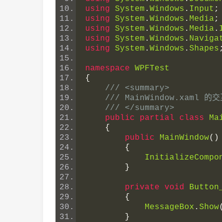
using
System
.
Windows
.
Input
;
using
System
.
Windows
.
Media
;
using
System
.
Windows
.
Media
.
using
System
.
Windows
.
Naviga
using
System
.
Windows
.
Shapes
namespace
WPFTest
{
/// <summary>
/// MainWindow.xaml 的
/// </summary>
public
partial
class
Ma
{
public
MainWindow
()
{
InitializeCompo
}
private
void
Button
{
MessageBox
.
Show
}