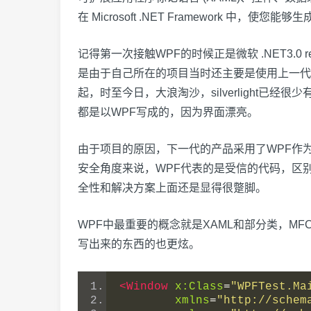
在 Microsoft .NET Framework 中，使您
记得第一次接触WPF的时候正是微软 .NET3
是由于自己所在的项目当时还主要是使用上一代的微
起，时至今日，大浪淘沙，silverlight
都是以WPF写成的，因为界面漂亮。
由于项目的原因，下一代的产品采用了WPF作为客
安全角度来说，WPF代表的是受信的代码，区
全性和解决方案上面还是显得很蹩脚。
WPF中最重要的概念就是XAML和部分类，MFC
写出来的东西的也更炫。
<Window
x:Class
=
"WPFTest.Ma
xmlns
=
"http://schem