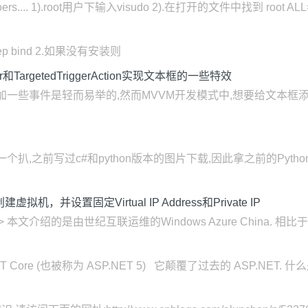
ers.... 1).root用户下输入visudo 2).在打开的文件中找到 root ALL
ep bind 2.如果没有安装则
ior和TargetedTriggerAction实现文本框的一些特效
文本框添加一些事件是轻而易举的,然而MVVM开发模式中,想要给文本
个扒,之前写过c#和python版本的图片下载,因此拿之前的Pyt
ell创建虚拟机，并设置固定Virtual IP Address和Private IP
> 本文介绍的是由世纪互联运维的Windows Azure China. 相比于Global 
ore (也被称为 ASP.NET 5) 它颠覆了过去的 ASP.NET. 什么是 ASP