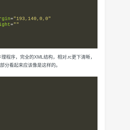
rgin
=
"193,140,0,0"
ight
=
""
k事件理程序，完全的XML结构，相对.rc更下清晰，
码部分看起来应该像是这样的。