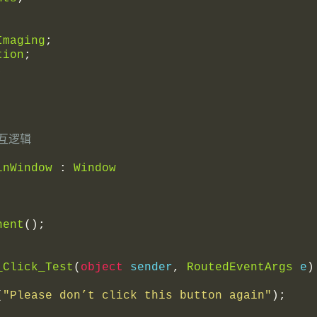
Imaging
;
tion
;
;
交互逻辑
inWindow
:
Window
nent
();
_Click_Test
(
object
 sender
,
RoutedEventArgs
 e
)
(
"Please don’t click this button again"
);