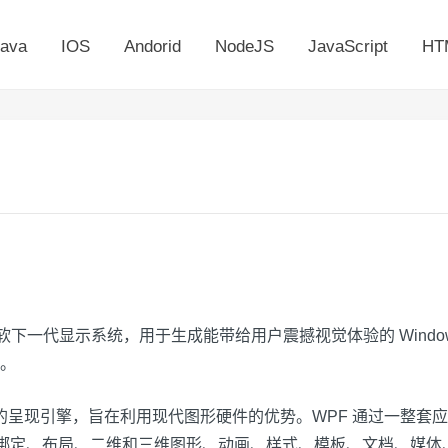
ava
IOS
Andorid
NodeJS
JavaScript
HT
ion (WPF) 是微软下一代显示系统，用于生成能带给用户震撼视觉体验的 W
。
量的呈现引擎，旨在利用现代图形硬件的优势。WPF 通过一整套
数据绑定、布局、二维和三维图形、动画、样式、模板、文档、媒体