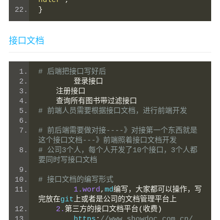
ndler'
,
}
接口文档
# 后端把接口写好后
登录接口
注册接口
查询所有图书带过滤接口
# 前端人员需要根据接口文档，进行前端开发
# 前后端需要做对接----》对接第一个东西就是
这个接口文档---》前端照着接口文档开发
# 公司3个人，每个人开发了10个接口，3个人都
要同时写接口文档
# 接口文档的编写形式
1.word
,
md
编写，大家都可以操作，写
完放在
git
上或者是公司的文档管理平台上
2.
第三方的接口文档平台(收费)
    	https
:
//www.showdoc.com.cn/