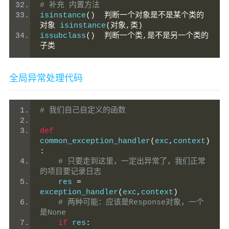
# 补充 内置方法
isinstance
()
判断一个对象是不是某个类的
对象
 isinstance
(对象,类)
issubclass
()
判断一个类,是不是另一个类的
子类
全局异常处理代码
# 我们自己自定义的函数
def
common_exception_handler
(
exc
,
context
)
:
# 只要走到这里，一定出异常了，我们正常
的项目要记录日志
    res 
=
exception_handler
(
exc
,
context
)
# 两种可能：应该是Response对象，一个
是None
if
 res
: