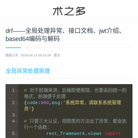
drf——全局处理异常、接口文档、jwt介绍、
based64编码与解码
抱紧小洪
2026-04-13 08:32:09
原文
全局异常处理原理
# 对于前端来讲，后端即便报错，也要返回统一的
格式，前端便于处理
{
code
:
999
,
msg
:
'系统异常，请联系系统管理
员'
}
# 只要三大认证，视图类的方法出了异常，都会执
行一个函数：
	rest_framework
.
views 
import