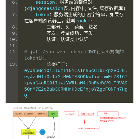
    session
：服务端的键值对
(
djangosession
表,内存中,文件,缓存数据库)
    token
：服务端生成的加密字符串，如果存
在客户端浏览器上，就叫
cookie
三部分：头，荷载，签名
签发：登录成功，签发
认证：认证类中认证
# jwt：Json web token (JWT),web方向的
token认证
长得样子：
eyJhbGciOiJIUzI1NiIsInR5cCI6IkpXVCJ9
.
eyJzdWIiOiIxMjM0NTY3ODkwIiwibmFtZSI6I
kpvaG4gRG9lIiwiYWRtaW4iOnRydWV9
.
TJVA9
5OrM7E2cBab30RMHrHDcEfxjoYZgeFONFh7Hg
Q