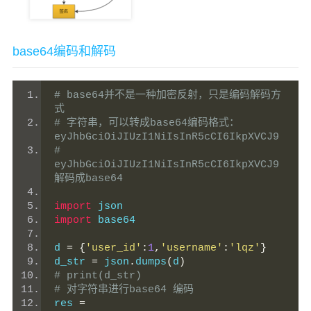
base64编码和解码
# base64并不是一种加密反射，只是编码解码方
式
# 字符串，可以转成base64编码格式：
eyJhbGciOiJIUzI1NiIsInR5cCI6IkpXVCJ9
# 
eyJhbGciOiJIUzI1NiIsInR5cCI6IkpXVCJ9 
解码成base64
import
 json
import
 base64
d 
=
{
'user_id'
:
1
,
'username'
:
'lqz'
}
d_str 
=
 json
.
dumps
(
d
)
# print(d_str)
# 对字符串进行base64 编码
res 
=