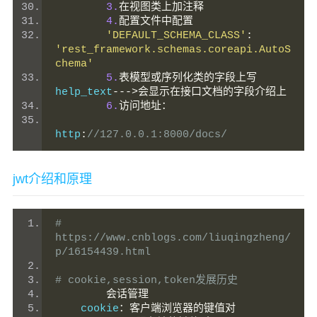
3.
在视图类上加注释
4.
配置文件中配置
'DEFAULT_SCHEMA_CLASS'
:
'rest_framework.schemas.coreapi.AutoS
chema'
5.
表模型或序列化类的字段上写
help_text
--->会显示在接口文档的字段介绍上
6.
访问地址：
http
:
//127.0.0.1:8000/docs/
jwt介绍和原理
# 
https://www.cnblogs.com/liuqingzheng/
p/16154439.html
# cookie,session,token发展历史
会话管理
    cookie
：客户端浏览器的键值对