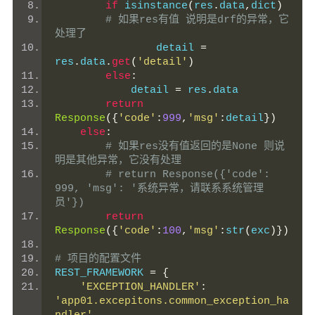
if
 isinstance
(
res
.
data
,
dict
)
# 如果res有值 说明是drf的异常，它
处理了
        	detail 
=
res
.
data
.
get
(
'detail'
)
else
:
            detail 
=
 res
.
data
return
Response
({
'code'
:
999
,
'msg'
:
detail
})
else
:
# 如果res没有值返回的是None 则说
明是其他异常，它没有处理
# return Response({'code': 
999, 'msg': '系统异常，请联系系统管理
员'})
return
Response
({
'code'
:
100
,
'msg'
:
str
(
exc
)})
# 项目的配置文件
REST_FRAMEWORK 
=
{
'EXCEPTION_HANDLER'
:
'app01.excepitons.common_exception_ha