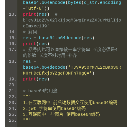
base64
.
b64encode
(
bytes
(
d_str
,
encoding
=
'utf-8'
))
print
(
res
)
# 
b'eyJ1c2VyX2lkIjogMSwgInVzZXJuYW1lIjo
gImxxeiJ9'
# 解码
res 
=
 base64
.
b64decode
(
res
)
print
(
res
)
# 括号内也可以直接放一串字符串 长度必须是4
的倍数 长度不够时用=补齐
res 
=
base64
.
b64decode
(
'TJVA95OrM7E2cBab30R
MHrHDcEfxjoYZgeFONFh7HgQ='
)
print
(
res
)
# base64的用途
"""
1.在互联网中 前后端数据交互使用base64编码
2.jwt 字符串使用base64编码
3.互联网中一些图片 使用base64编码
"""