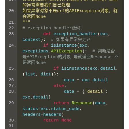
的异常需要我们自己处理
如果异常对象不是drf的APIException对象，就
会返回None
"""
# exception_handler源码：
def
 exception_handler
(
exc
,
context
):
# 如果有异常会走这
if
 isinstance
(
exc
,
exceptions
.
APIException
):
# 判断是否
是APIException的对象 是就返回Response 不
是返回None
if
 isinstance
(
exc
.
detail
,
(
list
,
 dict
)):
                data 
=
 exc
.
detail
else
:
                data 
=
{
'detail'
:
exc
.
detail
}
return
Response
(
data
,
status
=
exc
.
status_code
,
headers
=
headers
)
return
None