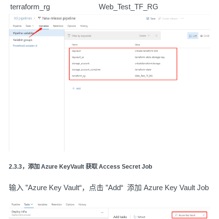
terraform_rg
Web_Test_TF_RG
2.3.3，添加 Azure KeyVault 获取 Access Secret Job
输入 ”Azure Key Vault“，点击 ”Add“ 添加 Azure Key Vault Job