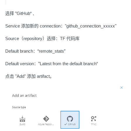
选择 ”GitHub“ ,
Service 添加新的 connection："github_connection_xxxxx"
Source（repository）选择：TF 代码库
Default branch：“remote_stats”
Default version：”Latest from the default branch“
点击 "Add" 添加 artifact。