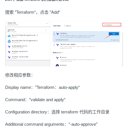
搜索 ”Terraform“，点击 ”Add“
修改相应参数：
Display name：”Terraform：auto-apply“
Command：”validate and apply“
Configuration directory：选择 terraform 代码的工作目录
Additional command arguments：“-auto-approve”