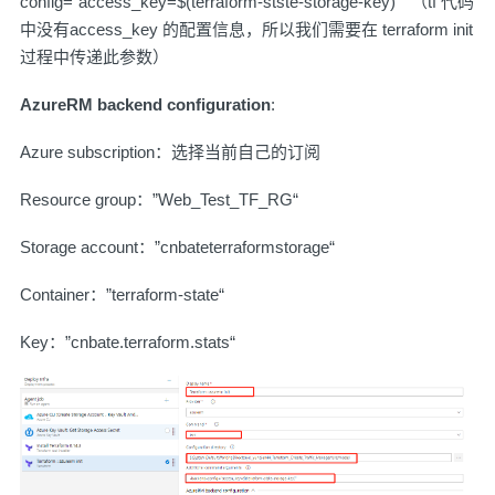
config="access_key=$(terraform-stste-storage-key)"“ （tf 代码
中没有access_key 的配置信息，所以我们需要在 terraform init
过程中传递此参数）
AzureRM backend configuration
:
Azure subscription：选择当前自己的订阅
Resource group：”Web_Test_TF_RG“
Storage account：”cnbateterraformstorage“
Container：”terraform-state“
Key：”cnbate.terraform.stats“