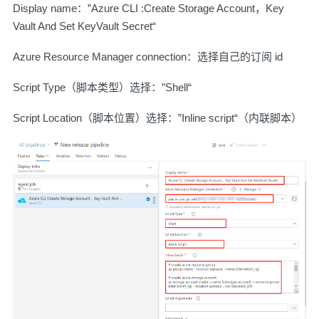
Display name：”Azure CLI :Create Storage Account，Key
Vault And Set KeyVault Secret“
Azure Resource Manager connection：选择自己的订阅 id
Script Type（脚本类型）选择：”Shell“
Script Location（脚本位置）选择：”Inline script“（内联脚本）