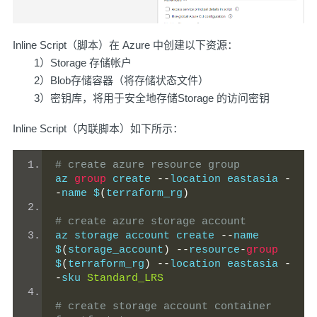
Inline Script（脚本）在 Azure 中创建以下资源：
1）Storage 存储帐户
2）Blob存储容器（将存储状态文件）
3）密钥库，将用于安全地存储Storage 的访问密钥
Inline Script（内联脚本）如下所示：
# create azure resource group
az 
group
 create 
--
location eastasia 
-
-
name $
(
terraform_rg
)
# create azure storage account
az storage account create 
--
name 
$
(
storage_account
)
--
resource
-
group
$
(
terraform_rg
)
--
location eastasia 
-
-
sku 
Standard_LRS
# create storage account container 