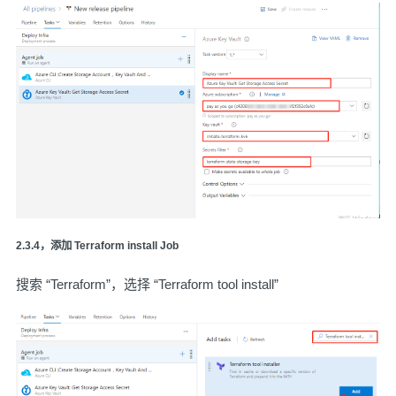
2.3.4，添加 Terraform install Job
搜索 “Terraform”，选择 “Terraform tool install”