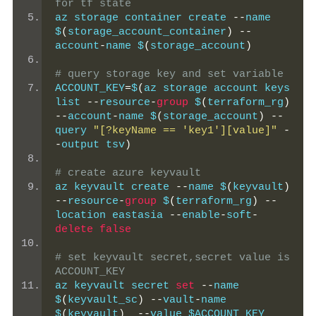
for tf state
az storage container create 
--
name 
$
(
storage_account_container
)
--
account
-
name $
(
storage_account
)
# query storage key and set 
variable
ACCOUNT_KEY
=
$
(
az storage account keys 
list 
--
resource
-
group
 $
(
terraform_rg
)
--
account
-
name $
(
storage_account
)
--
query 
"[?keyName == 'key1'][value]"
-
-
output tsv
)
# create azure keyvault
az keyvault create 
--
name $
(
keyvault
)
--
resource
-
group
 $
(
terraform_rg
)
--
location eastasia 
--
enable
-
soft
-
delete
false
# set keyvault secret,secret value is 
ACCOUNT_KEY
az keyvault secret 
set
--
name 
$
(
keyvault_sc
)
--
vault
-
name 
$
(
keyvault
)
--
value $ACCOUNT_KEY