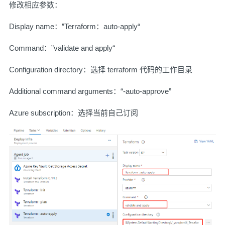
修改相应参数：
Display name：”Terraform：auto-apply“
Command：”validate and apply“
Configuration directory：选择 terraform 代码的工作目录
Additional command arguments：“-auto-approve”
Azure subscription：选择当前自己订阅