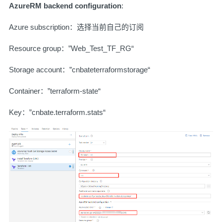
AzureRM backend configuration
:
Azure subscription：选择当前自己的订阅
Resource group：”Web_Test_TF_RG“
Storage account：”cnbateterraformstorage“
Container：”terraform-state“
Key：”cnbate.terraform.stats“