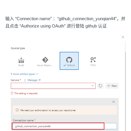
输入 “Connection name” ：“github_connection_yunqian44”，并
且点击 “Authorize using OAuth” 进行登陆 github 认证