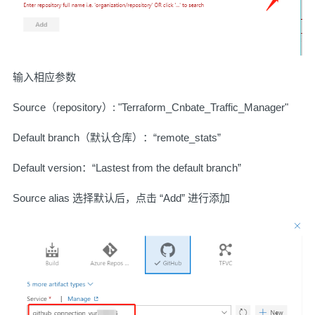
输入相应参数
Source（repository）: "Terraform_Cnbate_Traffic_Manager"
Default branch（默认仓库）：“remote_stats”
Default version：“Lastest from the default branch”
Source alias 选择默认后，点击 “Add” 进行添加