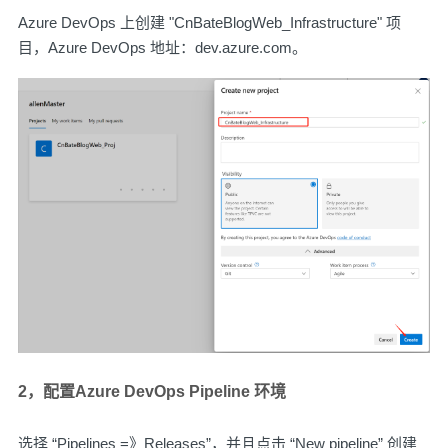
Azure DevOps 上创建 "CnBateBlogWeb_Infrastructure" 项
目，Azure DevOps 地址：
dev.azure.com
。
2，配置Azure DevOps Pipeline 环境
选择 “Pipelines =》Releases”，并且点击 “New pipeline” 创建