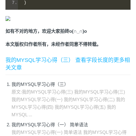
)
如有不对的地方，欢迎大家拍砖o(∩_∩)o
本文版权归作者所有，未经作者同意不得转载。
我的MYSQL学习心得（三） 查看字段长度的更多相
关文章
我的MYSQL学习心得（三）
原文:我的MYSQL学习心得(三) 我的MYSQL学习心得(三)
我的MYSQL学习心得(一) 我的MYSQL学习心得(二) 我的
MYSQL学习心得(四) 我的MYSQL学习心得(五) 我的
MYSQL ...
我的MYSQL学习心得（一） 简单语法
我的MYSQL学习心得(一) 简单语法 我的MYSQL学习心得