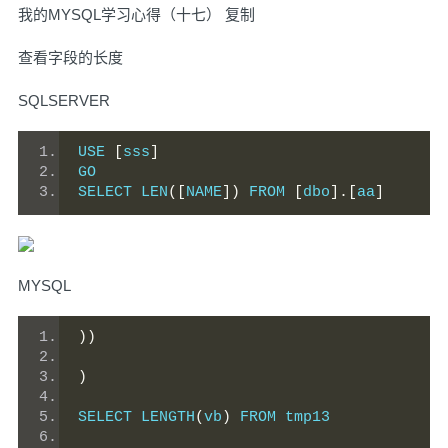
我的MYSQL学习心得（十七） 复制
查看字段的长度
SQLSERVER
USE 
[
sss
]
GO
SELECT LEN
([
NAME
])
 FROM 
[
dbo
].[
aa
]
MYSQL
))
)
SELECT LENGTH
(
vb
)
 FROM tmp13