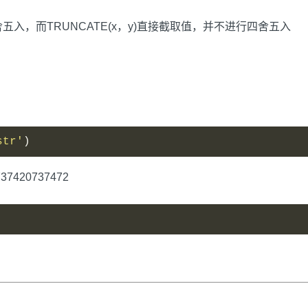
四舍五入，而TRUNCATE(x，y)直接截取值，并不进行四舍五入
str'
)
7420737472