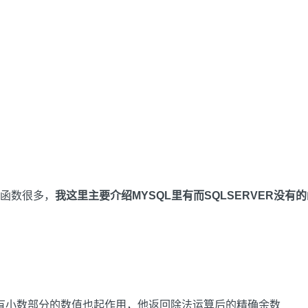
的函数很多，
我这里主要介绍MYSQL里有而SQLSERVER没有
)对于带有小数部分的数值也起作用，他返回除法运算后的精确余数