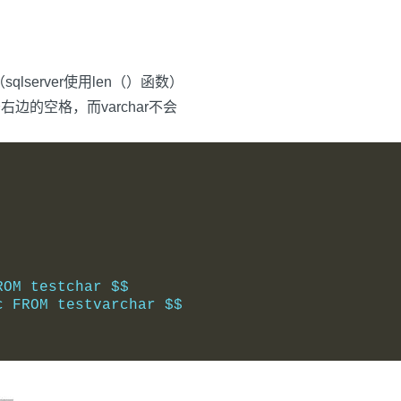
qlserver使用len（）函数）
右边的空格，而varchar不会
ROM testchar $$
c FROM testvarchar $$