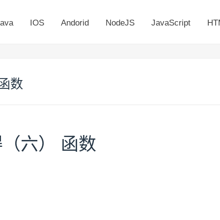
ava
IOS
Andorid
NodeJS
JavaScript
HT
 函数
得（六） 函数