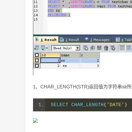
1、CHAR_LENGTH(STR)返回值为字符
SELECT CHAR_LENGTH
(
'DATE'
)