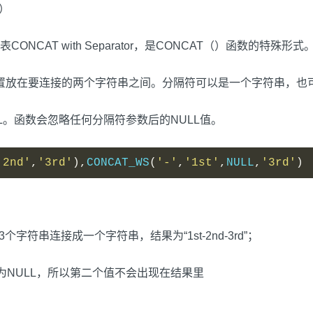
.）
_WS代表CONCAT with Separator，是CONCAT（）函数的特殊形式
置放在要连接的两个字符串之间。分隔符可以是一个字符串，也
L。函数会忽略任何分隔符参数后的NULL值。
'2nd'
,
'3rd'
),
CONCAT_WS
(
'-'
,
'1st'
,
NULL
,
'3rd'
)
分隔符‘-’将3个字符串连接成一个字符串，结果为“1st-2nd-3rd”；
)因为第二个值为NULL，所以第二个值不会出现在结果里