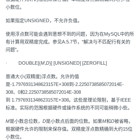
小数位。
如果指定UNSIGNED，不允许负值。
使用浮点数可能会遇到意想不到的问题，因为在MySQL中的所
有计算用双精度完成。参见
A.5.7节，“解决与不匹配行有关的
问题”
。
· DOUBLE[(
M
,
D
)] [UNSIGNED] [ZEROFILL]
普通大小(双精度)浮点数。允许的值
是-1.7976931348623157E+308到-2.2250738585072014E-
308、0和2.2250738585072014E-308
到 1.7976931348623157E+308。这些是理论限制，基于IEEE
标准。实际的范围根据硬件或操作系统的不同可能稍微小些。
M
是小数总位数，
D
是小数点后面的位数。如果
M
和
D
被省略，
根据硬件允许的限制来保存值。双精度浮点数精确到大约15位
小数位。