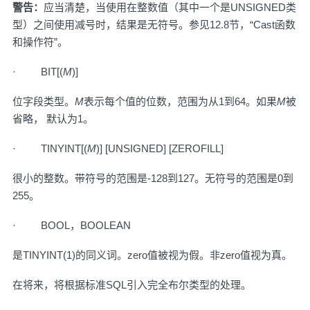
警告：
应当清楚，当使用在整数值（其中一个是UNSIGNED类
型）之间使用减号时，结果是无符号。参见
12.8节，“Cast函数
和操作符”
。
· BIT[(
M
)]
位字段类型。
M
表示每个值的位数，范围为从1到64。如果
M
被
省略， 默认为1。
· TINYINT[(
M
)] [UNSIGNED] [ZEROFILL]
很小的整数。带符号的范围是-128到127。无符号的范围是0到
255。
· BOOL，BOOLEAN
是TINYINT(1)的同义词。zero值被视为假。非zero值视为真。
在将来，将根据标准SQL引入完全布尔类型的处理。