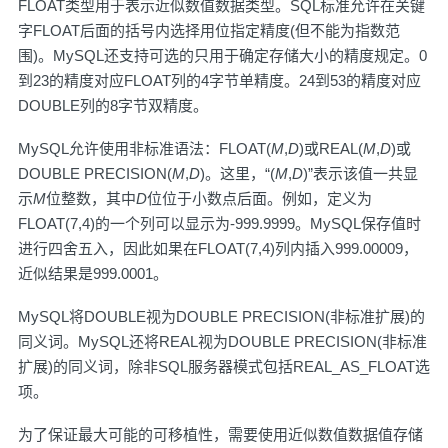
FLOAT类型用于表示近似数值数据类型。SQL标准允许在关键
字FLOAT后面的括号内选择用位指定精度(但不能为指数范
围)。MySQL还支持可选的只用于确定存储大小的精度规定。0
到23的精度对应FLOAT列的4字节单精度。24到53的精度对应
DOUBLE列的8字节双精度。
MySQL允许使用非标准语法：FLOAT(
M
,
D
)或REAL(
M
,
D
)或
DOUBLE PRECISION(
M
,
D
)。这里，“(
M
,
D
)”表示该值一共显
示
M
位整数，其中
D
位位于小数点后面。例如，定义为
FLOAT(7,4)的一个列可以显示为-999.9999。MySQL保存值时
进行四舍五入，因此如果在FLOAT(7,4)列内插入999.00009，
近似结果是999.0001。
MySQL将DOUBLE视为DOUBLE PRECISION(非标准扩展)的
同义词。MySQL还将REAL视为DOUBLE PRECISION(非标准
扩展)的同义词，除非SQL服务器模式包括REAL_AS_FLOAT选
项。
为了保证最大可能的可移植性，需要使用近似数值数据值存储