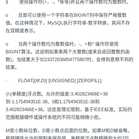
§ 使用操作符(+，-，*等等)并且两个操作数均为整数时。
o 总是可以使用一个字符串在BIGINT列中保存严格整数
值。在这种情况下，MySQL执行字符串-数字转换，其间不存
在双精度表示。
o 当两个操作数均为整数值时，-、+和* 操作符使用
BIGINT算法。这说明如果乘两个大整数(或来自返回整数的函
数)，当结果大于9223372036854775807时，会得到意想不到的
结果。
· FLOAT[(
M
,
D
)] [UNSIGNED] [ZEROFILL]
小(单精度)浮点数。允许的值是-3.402823466E+38
到-1.175494351E-38、0和1.175494351E-38到
3.402823466E+38。这些是理论限制，基于IEEE标准。实际的
范围根据硬件或操作系统的不同可能稍微小些。
M
是小数纵位数，
D
是小数点后面的位数。如果
M
和
D
被省略，
根据硬件允许的限制来保存值。单精度浮点数精确到大约7位