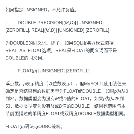
如果指定UNSIGNED，不允许负值。
· DOUBLE PRECISION[(
M
,
D
)] [UNSIGNED]
[ZEROFILL], REAL[(
M
,
D
)] [UNSIGNED] [ZEROFILL]
为DOUBLE的同义词。除了：如果SQL服务器模式包括
REAL_AS_FLOAT选项，REAL是FLOAT的同义词而不是
DOUBLE的同义词。
· FLOAT(
p
) [UNSIGNED] [ZEROFILL]
浮点数。
p
表示精度（以位数表示），但MySQL只使用该值来
确定是否结果列的数据类型为FLOAT或DOUBLE。如果
p
为从0
到24，数据类型变为没有
M
或
D
值的FLOAT。如果
p
为从25到
53，数据类型变为没有
M
或
D
值的DOUBLE。结果列范围与本
节前面描述的单精度FLOAT或双精度DOUBLE数据类型相同。
FLOAT(
p
)语法与ODBC兼容。