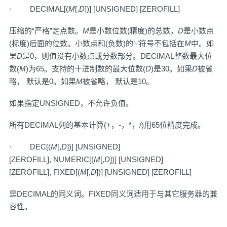
· DECIMAL[(
M
[,
D
])] [UNSIGNED] [ZEROFILL]
压缩的“严格”定点数。
M
是小数位数(精度)的总数，
D
是小数点
(标度)后面的位数。小数点和(负数)的‘-’符号不包括在
M
中。如
果
D
是0，则值没有小数点或分数部分。DECIMAL整数最大位
数(
M
)为65。支持的十进制数的最大位数(
D
)是30。如果
D
被省
略， 默认是0。如果
M
被省略， 默认是10。
如果指定UNSIGNED，不允许负值。
所有DECIMAL列的基本计算(+，-，*，/)用65位精度完成。
· DEC[(
M
[,
D
])] [UNSIGNED]
[ZEROFILL], NUMERIC[(
M
[,
D
])] [UNSIGNED]
[ZEROFILL], FIXED[(
M
[,
D
])] [UNSIGNED] [ZEROFILL]
是DECIMAL的同义词。FIXED同义词适用于与其它服务器的兼
容性。