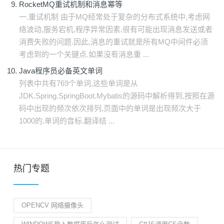
RocketMQ重试机制和消息幂等
一.重试机制 由于MQ经常处于复杂的分布式系统中,考虑网
络波动,服务宕机,程序异常因素,很有可能出现消息发送或者
消费失败的问题.因此,消息的重试就是所有MQ中间件必须
考虑到的一个关键点.如果没有消息重 ...
Java程序员必备英文单词
列表中共有769个单词,这些单词是从
JDK.Spring.SpringBoot.Mybatis的源码中解析得到,按照在源
码中出现的频次依次排列,页面中的单词是出现频次大于
1000的.单词的音标.翻译结 ...
热门专题
OPENCV 网络摄像头