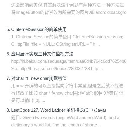
边会影响到美观,其实解决这个问题有两种方法 一种方法是
将ImageButton的背景改为所需要的图片.如:android:backgro
...
CInternetSession的简单使用
1. CInternetSession的简单使用 CInternetSession session;
CHttpFile *file = NULL; CString strURL = " h ...
应用层vc实现三种文件监视方法
http://hi.baidu.com/sadusaga/item/daa0d4b764c6dd76254b0
9cc http://bbs.csdn.net/topics/280032788 http ...
对char *f=new char[4]赋初值
用new 开辟的可以直接指向字符串常量,但是之后就不能进
行修改了比如 char * f=new char[4]; f="ab"; f[0]='0'//错误 但
是可以输出f[0]; ...
LeetCode 127. Word Ladder 单词接龙(C++/Java)
题目: Given two words (beginWord and endWord), and a
dictionary's word list, find the length of shorte ...