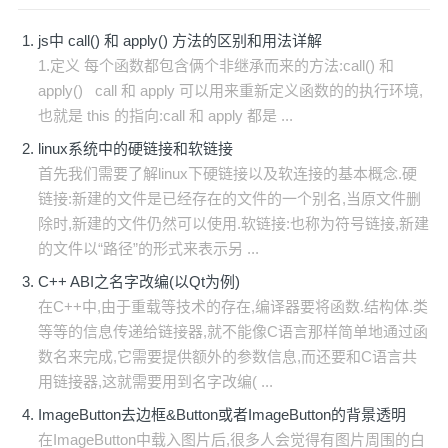
js中 call() 和 apply() 方法的区别和用法详解
1.定义 每个函数都包含俩个非继承而来的方法:call() 和
apply() call 和 apply 可以用来重新定义函数的的执行环境,
也就是 this 的指向:call 和 apply 都是 ...
linux系统中的硬链接和软链接
首先我们需要了解linux下硬链接以及软连接的基本概念.硬
链接:新建的文件是已经存在的文件的一个别名,当原文件删
除时,新建的文件仍然可以使用.软链接:也称为符号链接,新建
的文件以“路径”的形式来表示另 ...
C++ ABI之名字改编(以Qt为例)
在C++中,由于重载等技术的存在,编译器要将函数.结构体.类
等等的信息传递给链接器,就不能像C语言那样简单地通过函
数名来完成,它需要提供额外的参数信息,而还要和C语言共
用链接器,这就需要用到名字改编( ...
ImageButton去边框&Button或者ImageButton的背景透明
在ImageButton中载入图片后,很多人会觉得有图片周围的白