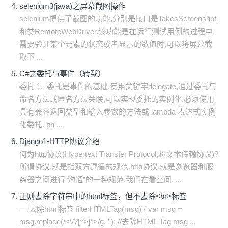
selenium3(java)之屏幕截图操作
selenium提供了截图的功能,分别是接口是TakesScreenshot
和类RemoteWebDriver.该功能是在运行测试用例的过程中,
需要验证某个元素的状态或者显示的数值时,可以将屏幕截
取下 ...
C#之委托与事件（转载）
委托 1. 委托是事件的基础,使用关键字delegate,通过委托与
命名方法或匿名方法关联,可以实现委托的实例化.必须使用
具有兼容返回类型和输入参数的方法或 lambda 表达式实例
化委托. pri ...
Django1-HTTP协议介绍
何为http协议(Hypertext Transfer Protocol,超文本传输协议)?
所谓协议,就是指双方遵循的规范.http协议,就是浏览器和服
务器之间进行“沟通”的一种规范.我们在看空间, ...
正则去除字符串中的html标签，但不去除<br>标签
一.去除html标签 filterHTMLTag(msg) { var msg =
msg.replace(/<\/?[^>]*>/g, ''); //去除HTML Tag msg ...