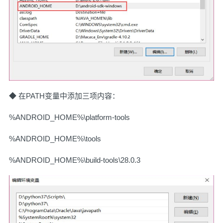
◆ 在PATH变量中添加三项内容：
%ANDROID_HOME%\platform-tools
%ANDROID_HOME%\tools
%ANDROID_HOME%\build-tools\28.0.3