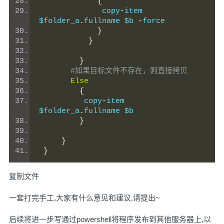
{
              copy
-
item 
$folder_a
.
fullname $b 
-
force
}
}
}
#如果目标文件不存在，则直接拷贝
Else
{
          copy
-
item 
$folder_a
.
fullname $b
}
}
}
复制文件
一套打完手工,大家有什么意见和建议,请提出~
后续将进一步写通过powershell将程序发布到其他服务器上,以