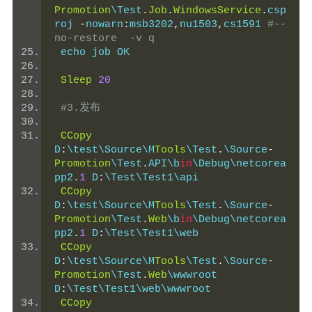
Promotion
\Test
.
Job
.
WindowsService
.
csp
roj 
-
nowarn
:
msb3202
,
nu1503
,
cs1591 
#--
no-restore  -v q
 echo job OK
Sleep
20
#3.发布
CCopy
D
:
\test\Source\M
Tools
\Test
.
\Source
-
Promotion
\Test
.
API\b
in
\Debug\netcorea
pp2
.
1
 D
:
\Test\Test1\api
CCopy
D
:
\test\Source\M
Tools
\Test
.
\Source
-
Promotion
\Test
.
Web
\b
in
\Debug\netcorea
pp2
.
1
 D
:
\Test\Test1\web
CCopy
D
:
\test\Source\M
Tools
\Test
.
\Source
-
Promotion
\Test
.
Web
\wwwroot 
D
:
\Test\Test1\web\wwwroot
CCopy