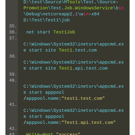
D
:
\test\Source\M
Tools
\Test
.
\Source
-
Promotion
\Test
.
Job
.
WindowsService
\b
in
\Debug\netcoreapp2
.
1
\w
in
-
x64 
D
:
\Test\Test1\job
 net start 
Test1Job
C
:
\Windows\System32\inetsrv\appcmd
.
ex
e start site 
Test1
.
test
.
com
C
:
\Windows\System32\inetsrv\appcmd
.
ex
e start site 
Test1
.
api
.
test
.
com
C
:
\Windows\System32\inetsrv\appcmd
.
ex
e start apppool 
/
apppool
.
name
:
"test1.test.com"
C
:
\Windows\System32\inetsrv\appcmd
.
ex
e start apppool 
/
apppool
.
name
:
"Test1.api.test.com"
Write
-
Host
"success"