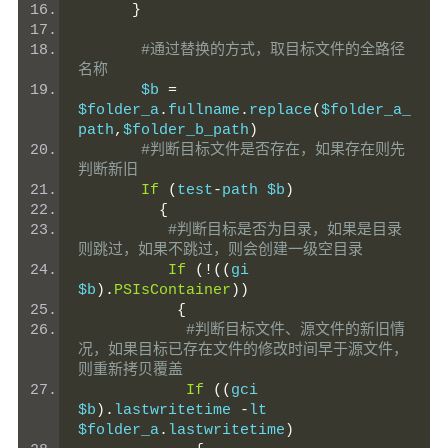
}
#通过替换的方式，取目标文件的全路径
名称
       $b 
=
$folder_a
.
fullname
.
replace
(
$folder_a_
path
,
$folder_b_path
)
#判断目标文件是否存在，如果存在则先
判断新旧
If
(
test
-
path $b
)
{
#判断目标是否为目录，如果是目录
则跳过，如果不跳过，则会创建一级空目录
If
(!((
gi 
$b
).
PSIsContainer
))
{
#判断目标文件、源文件的新旧情
况，如果目标已存在文件的修改时间早于源文件，
则重新拷贝覆盖
If
((
gci 
$b
).
lastwritetime 
-
lt 
$folder_a
.
lastwritetime
)