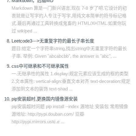
Markdown，后缀MD
Markdown 算是一门新兴语言,现在 7-8 岁了吧.它设计的初
衷就是让写字的人专注于写字,用纯文本简单的符号标记格
式,最后再通过工具转换成鬼畜的 HTML/XHTML.如果你玩
过 wikiped ...
Leetcode3--->无重复字符的最长子串长度
题目:给定一个字符串string,找出string中无重复字符的最长
子串. 举例: Given "abcabcbb", the answer is "abc", ...
css中可继承和不可继承属性
一.无继承性的属性 1.display:规定元素应该生成的框的类型
2.文本属性: vertical-align:垂直文本对齐 text-decoration:规定
添加到文本的装饰 text-shad ...
pip安装超时,更换国内镜像源安装
pip安装超时问题 pip install --index 源地址 安装包 常用镜像
源地址: http://pypi.douban.com/ 豆瓣
http://pypi.mirrors.ustc.e ...