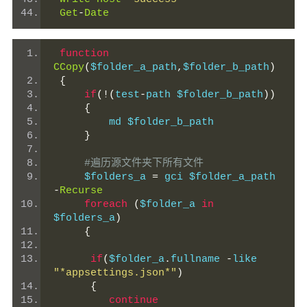
Get
-
Date
function
CCopy
(
$folder_a_path
,
$folder_b_path
)
{
if
(!(
test
-
path $folder_b_path
))
{
         md $folder_b_path
}
#遍历源文件夹下所有文件
     $folders_a 
=
 gci $folder_a_path 
-
Recurse
foreach
(
$folder_a 
in
$folders_a
)
{
if
(
$folder_a
.
fullname 
-
like 
"*appsettings.json*"
)
{
continue