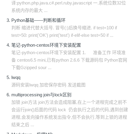
译:python.php.java.c#.perl.ruby.javascript 一.系统位数32位
系统内存的最大 ...
Python基础——判断和循环
判断 缩进代替大括号. 冒号(:)后换号缩进. if test=100 if
test>50: print('OK') print('test') if-elif-else test=50 if ...
笔记-python-centos环境下安装配置
笔记-python-centos环境下安装配置 1. 准备工作 环境准
备 centos6.5 mini,已有python 2.6.6 下载源码包 Python官网
下载Gzipped sour ...
lwqq
源码安装lwqq 加密保存密码 发送截图
multiprocessing join与lock区别
加锁 join方法 join方法会造成阻塞,在上一个进程完成之前不
会运行join()后面的代码 lock 仍会执行之后的代码,遇到创建
进程,会发向操作系统发出指令,但不会执行,等到上锁的进程
结束之后 ...