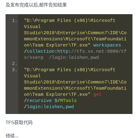
及发布完成以后,邮件告知结果
"D:\Program Files (x86)\Microsoft 
Visual 
Studio\2019\Enterprise\Common7\IDE\Co
mmonExtensions\Microsoft\TeamFoundati
on\Team Explorer\TF.exe"
 workspaces 
/
collection
:
http
:
//tfs.xx.net:8080/tf
s/xxerp  /login:leishen,pwd
"D:\Program Files (x86)\Microsoft 
Visual 
Studio\2019\Enterprise\Common7\IDE\Co
mmonExtensions\Microsoft\TeamFoundati
on\Team Explorer\TF.exe"
get
/
recursive $
/
MTools
/
login
:
leishen
,
pwd
TFS获取代码
待续...