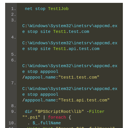
 net stop 
Test1Job
C
:
\Windows\System32\inetsrv\appcmd
.
ex
e stop site 
Test1
.
test
.
com
C
:
\Windows\System32\inetsrv\appcmd
.
ex
e stop site 
Test1
.
api
.
test
.
com
C
:
\Windows\System32\inetsrv\appcmd
.
ex
e stop apppool 
/
apppool
.
name
:
"test1.test.com"
C
:
\Windows\System32\inetsrv\appcmd
.
ex
e stop apppool 
/
apppool
.
name
:
"Test1.api.test.com"
 dir 
"$PSScriptRoot\lib"
-
Filter
"*.ps1"
|
foreach
{
.
 $_
.
fullName