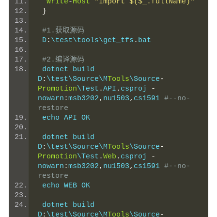
Write
-
Host
"Import $($_.fullName)"
}
#1.获取源码
 D
:
\test\tools\get_tfs
.
bat
#2.编译源码
 dotnet build 
D
:
\test\Source\M
Tools
\Source
-
Promotion
\Test
.
API
.
csproj 
-
nowarn
:
msb3202
,
nu1503
,
cs1591 
#--no-
restore
 echo API OK
 dotnet build 
D
:
\test\Source\M
Tools
\Source
-
Promotion
\Test
.
Web
.
csproj 
-
nowarn
:
msb3202
,
nu1503
,
cs1591 
#--no-
restore
 echo WEB OK
 dotnet build 
D
:
\test\Source\M
Tools
\Source
-