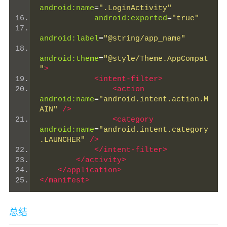
android:name
=
".LoginActivity"
android:exported
=
"true"
android:label
=
"@string/app_name"
android:theme
=
"@style/Theme.AppCompat
"
>
<intent-filter>
<action
android:name
=
"android.intent.action.M
AIN"
/>
<category
android:name
=
"android.intent.category
.LAUNCHER"
/>
</intent-filter>
</activity>
</application>
</manifest>
总结