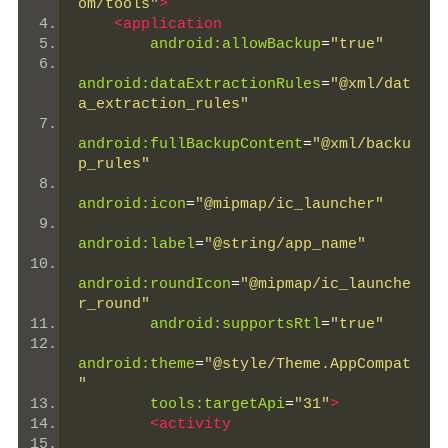
om/tools"
>
<application
android:allowBackup
=
"true"
android:dataExtractionRules
=
"@xml/dat
a_extraction_rules"
android:fullBackupContent
=
"@xml/backu
p_rules"
android:icon
=
"@mipmap/ic_launcher"
android:label
=
"@string/app_name"
android:roundIcon
=
"@mipmap/ic_launche
r_round"
android:supportsRtl
=
"true"
android:theme
=
"@style/Theme.AppCompat
"
tools:targetApi
=
"31"
>
<activity