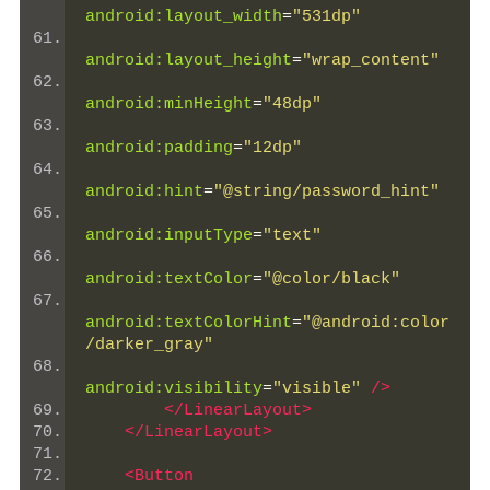
android:layout_width
=
"531dp"
android:layout_height
=
"wrap_content"
android:minHeight
=
"48dp"
android:padding
=
"12dp"
android:hint
=
"@string/password_hint"
android:inputType
=
"text"
android:textColor
=
"@color/black"
android:textColorHint
=
"@android:color
/darker_gray"
android:visibility
=
"visible"
/>
</LinearLayout>
</LinearLayout>
<Button