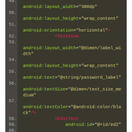
android:layout_width
=
"300dp"
android:layout_height
=
"wrap_content"
android:orientation
=
"horizontal"
>
<TextView
android:layout_width
=
"@dimen/label_wi
dth"
android:layout_height
=
"wrap_content"
android:text
=
"@string/password_label"
android:textSize
=
"@dimen/text_size_me
dium"
android:textColor
=
"@android:color/bla
ck"
/>
<EditText
android:id
=
"@+id/ed2"