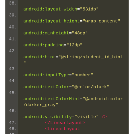
android:layout_width
=
"531dp"
android:layout_height
=
"wrap_content"
android:minHeight
=
"48dp"
android:padding
=
"12dp"
android:hint
=
"@string/student_id_hint
"
android:inputType
=
"number"
android:textColor
=
"@color/black"
android:textColorHint
=
"@android:color
/darker_gray"
android:visibility
=
"visible"
/>
</LinearLayout>
<LinearLayout