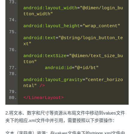
android:layout_width
=
"@dimen/login_bu
tton_width"
android:layout_height
=
"wrap_content"
android:text
=
"@string/login_button_te
xt"
android:textSize
=
"@dimen/text_size_bu
tton"
android:id
=
"@+id/bt"
android:layout_gravity
=
"center_horizo
ntal"
/>
</LinearLayout>
2.将文本、数字和尺寸等资源从布局文件中移动到values文件
夹下的相应.xml文件中并引用，需要按照以下步骤操作：
文本（字符串）资源：在values文件夹下的strings.xml文件中