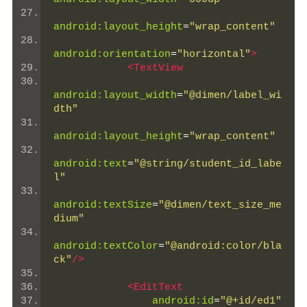
android:layout_height
=
"wrap_content"
android:orientation
=
"horizontal"
>
<TextView
android:layout_width
=
"@dimen/label_wi
dth"
android:layout_height
=
"wrap_content"
android:text
=
"@string/student_id_labe
l"
android:textSize
=
"@dimen/text_size_me
dium"
android:textColor
=
"@android:color/bla
ck"
/>
<EditText
android:id
=
"@+id/ed1"