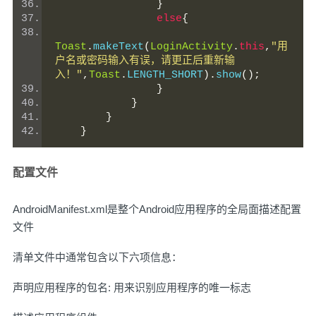
}
else
{
Toast
.
makeText
(
LoginActivity
.
this
,
"用
户名或密码输入有误，请更正后重新输
入！"
,
Toast
.
LENGTH_SHORT
).
show
();
}
}
}
}
配置文件
AndroidManifest.xml是整个Android应用程序的全局面描述配置
文件
清单文件中通常包含以下六项信息：
声明应用程序的包名: 用来识别应用程序的唯一标志