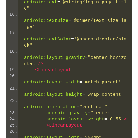
android:text
=
"@string/login_page_titl
e"
android:textSize
=
"@dimen/text_size_la
rge"
android:textColor
=
"@android:color/bla
ck"
android:layout_gravity
=
"center_horizo
ntal"
/>
<LinearLayout
android:layout_width
=
"match_parent"
android:layout_height
=
"wrap_content"
android:orientation
=
"vertical"
android:gravity
=
"center"
android:layout_weight
=
"0.55"
>
<LinearLayout
android:layout_width
=
"300dp"