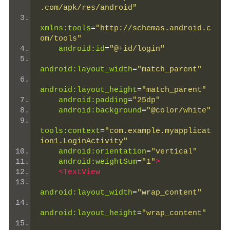
.com/apk/res/android"
xmlns:tools
=
"http://schemas.android.c
om/tools"
android:id
=
"@+id/login"
android:layout_width
=
"match_parent"
android:layout_height
=
"match_parent"
android:padding
=
"25dp"
android:background
=
"@color/white"
tools:context
=
"com.example.myapplicat
ion1.LoginActivity"
android:orientation
=
"vertical"
android:weightSum
=
"1"
>
<TextView
android:layout_width
=
"wrap_content"
android:layout_height
=
"wrap_content"