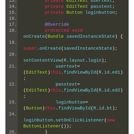
private
EditText
 usertext
;
private
EditText
 passtext
;
private
Button
 loginbutton
;
@Override
protected
void
onCreate
(
Bundle
 savedInstanceState
)
{
super
.
onCreate
(
savedInstanceState
);
setContentView
(
R
.
layout
.
login
);
            usertext
=
(
EditText
)
this
.
findViewById
(
R
.
id
.
ed1
)
;
            passtext
=
(
EditText
)
this
.
findViewById
(
R
.
id
.
ed2
)
;
            loginbutton
=
(
Button
)
this
.
findViewById
(
R
.
id
.
bt
);
loginbutton
.
setOnClickListener
(
new
ButtonListener
());
}