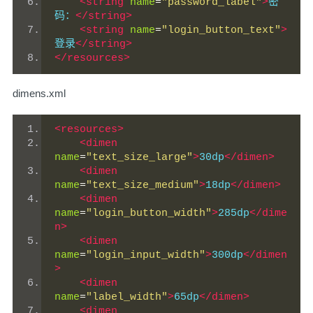
<string
name
=
"password_label"
>
密
码：
</string>
<string
name
=
"login_button_text"
>
登录
</string>
</resources>
dimens.xml
<resources>
<dimen
name
=
"text_size_large"
>
30dp
</dimen>
<dimen
name
=
"text_size_medium"
>
18dp
</dimen>
<dimen
name
=
"login_button_width"
>
285dp
</dime
n>
<dimen
name
=
"login_input_width"
>
300dp
</dimen
>
<dimen
name
=
"label_width"
>
65dp
</dimen>
<dimen