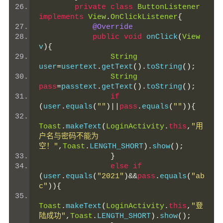
private
class
ButtonListener
implements
View
.
OnClickListener
{
@Override
public
void
 onClick
(
View
v
){
String
user
=
usertext
.
getText
().
toString
();
String
pass
=
passtext
.
getText
().
toString
();
if
(
user
.
equals
(
""
)||
pass
.
equals
(
""
)){
Toast
.
makeText
(
LoginActivity
.
this
,
"用
户名与密码不能为
空！"
,
Toast
.
LENGTH_SHORT
).
show
();
}
else
if
(
user
.
equals
(
"2021"
)&&
pass
.
equals
(
"ab
c"
)){
Toast
.
makeText
(
LoginActivity
.
this
,
"登
陆成功"
,
Toast
.
LENGTH_SHORT
).
show
();