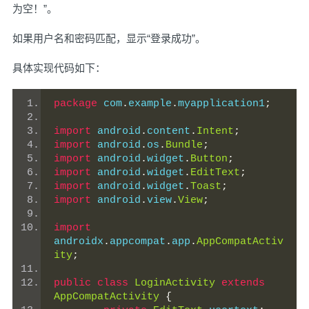
为空！”。
如果用户名和密码匹配，显示“登录成功”。
具体实现代码如下：
package
 com
.
example
.
myapplication1
;
import
 android
.
content
.
Intent
;
import
 android
.
os
.
Bundle
;
import
 android
.
widget
.
Button
;
import
 android
.
widget
.
EditText
;
import
 android
.
widget
.
Toast
;
import
 android
.
view
.
View
;
import
androidx
.
appcompat
.
app
.
AppCompatActiv
ity
;
public
class
LoginActivity
extends
AppCompatActivity
{