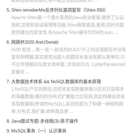
被其他进程占用时,将不能正常启动adb sh ...
Shiro remeberMe反序列化漏洞复现（Shiro-550）
Apache Shiro是一个强大易用的Java安全框架,提供了认证.
授权.加密和会话管理等功能.Shiro框架直观.易用,同时也能
提供健壮的安全性.在Apache Shiro编号为550的 issu ...
网鼎杯2020 AreUSerialz
0x00 前言 ...有一说一,赵总的BUUCTF上的这道题目并没有
复现到精髓.其实感觉出题人的题目本身没有那么简单的,只
不过非预期实在是太简单惹. 涉及知识点: 1.php中protected
变量反 ...
大数据技术体系 && NoSQL数据库的基本原理
1.NoSQL产生的原因 目前关系型数据库难以应对日益增多
的海量数据,横向的分布式扩展能力比较弱,因此构建出非关
系型数据库(所谓的NoSQL),其目的是为了构建一种结构简
单.分布式.易扩展.效率高且使 ...
Java面试专题-多线程(3)-原子操作
MySQL事务（一）认识事务