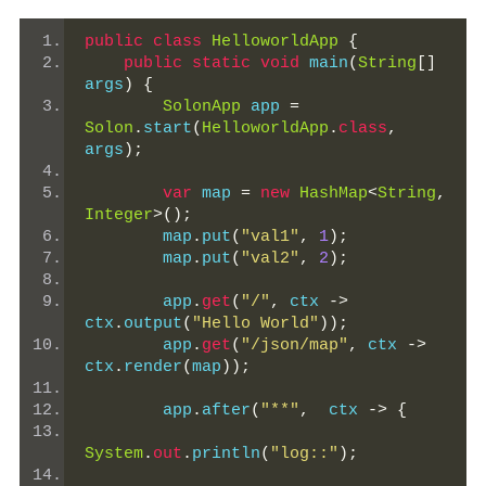
public
class
HelloworldApp
{
public
static
void
 main
(
String
[]
args
)
{
SolonApp
 app 
=
Solon
.
start
(
HelloworldApp
.
class
,
args
);
var
 map 
=
new
HashMap
<
String
,
Integer
>();
        map
.
put
(
"val1"
,
1
);
        map
.
put
(
"val2"
,
2
);
        app
.
get
(
"/"
,
 ctx 
->
ctx
.
output
(
"Hello World"
));
        app
.
get
(
"/json/map"
,
 ctx 
->
ctx
.
render
(
map
));
        app
.
after
(
"**"
,
  ctx 
->
{
System
.
out
.
println
(
"log::"
);