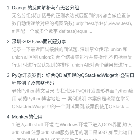
Django 的反向解析与有无名分组
无名分组(将加括号的正则表达式匹配到的内容当做位置参
数自动传递给对应的视图函数) url(r'^test/(\d+)/',views.test),
# 匹配一个或多个数字 def test(reque ...
深圳-2020-java面试题分享
记录一下最近面试接触的面试题. 深圳掌众传媒: union 和
union all区别 union:对两个结果集进行并集操作,不包括重复
行,同时进行默认规则的排序: union All:对两个结果集进行 ...
PyQt开发案例：结合QDial实现的QStackedWidget堆叠窗口
程序例子及完整代码
老猿Python博文目录 专栏:使用PyQt开发图形界面Python应
用 老猿Python博客地址 一.案例说明 本案例是老猿在学习
QStackedWidget中的一个测试案例,该案例使用QStack ...
Monkey的使用
1.进入adb shell 环境 在Windows环境下进入DOS界面,输入
adb shell 注意:adb shell服务使用的端口是5037,如果此端口