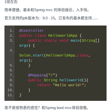
1倍左右
简单便捷。基本和Spring mvc 的体验接近，入手快。
官方支持的jdk版本为：8.0 - 15。已发布的基本都支持......
@Controller
public
class
HelloworldApp
{
public
static
void
 main
(
String
[]
args
)
{
Solon
.
start
(
HelloworldApp
.
class
,
args
);
}
@Mapping
(
"/"
)
public
String
 helloworld
(){
return
"Hello world!"
;
}
}
是不是很熟悉的感觉？和Spring boot mvc体验很像。