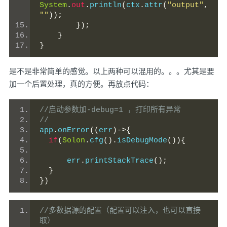
System
.
out
.
println
(
ctx
.
attr
(
"output"
,
""
));
});
}
}
是不是非常简单的感觉。以上两种可以混用的。。。尤其是要
加一个后置处理，真的方便。再放点代码：
//启动参数加-debug=1 ，打印所有异常
//
app
.
onError
((
err
)->{
if
(
Solon
.
cfg
().
isDebugMode
()){
      err
.
printStackTrace
();
}
})
//多数据源的配置（配置可以注入，也可以直接
取）