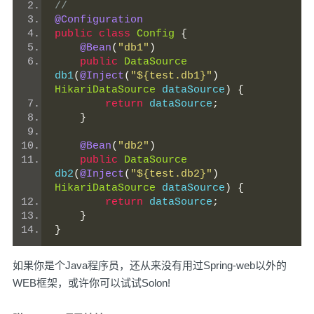
//
@Configuration
public
class
Config
{
@Bean
(
"db1"
)
public
DataSource
db1
(
@Inject
(
"${test.db1}"
)
HikariDataSource
 dataSource
)
{
return
 dataSource
;
}
@Bean
(
"db2"
)
public
DataSource
db2
(
@Inject
(
"${test.db2}"
)
HikariDataSource
 dataSource
)
{
return
 dataSource
;
}
}
如果你是个Java程序员，还从来没有用过Spring-web以外的
WEB框架，或许你可以试试Solon!