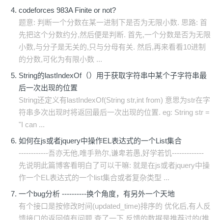
codeforces 983A Finite or not?
题意: 判断一个分数在某一进制下是否为无限小数. 思路: 首
先把这个分数约分,然后便是判断. 首先,一个分数是否为无限
小数,与分子是无关的,只与分母有关. 然后,再来看看10进制
的分数,可化为有限小数 ...
String的lastIndexOf（）用于获取字符串中某个子字符串最
后一次出现的位置
String还定义有lastIndexOf(String str,int from) 意思为str在字
符串多次出现时将返回最后一次出现的位置. eg: String str =
"I can ...
如何在js或者jquery中操作EL表达式的一个List集合
------------吾亦无他,唯手熟尔,谦卑若愚,好学若饥-------------
先说明此篇博客看明白了可以干嘛: 就是在js或者jquery中操
作一个EL表达式的一个list集合或者复杂类型 ...
一个bug分析 ----------换个角度，有另外一个天地
有个接口是按修改时间(updated_time)排序的 优化后,有人反
馈接口的返回值有问题 查了一下,反馈的数据是推荐过的(推