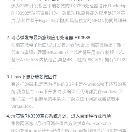
迅为3399开发板基于瑞芯微的RK3399处理器设计,Rockchip
RK3399是瑞芯微推出的一款低功耗.高性能的应用处理器芯
片,该芯片基于Big.Little架构,即具有独立的NEON协同处理器
...
瑞芯微发布最新旗舰应用处理器-RK3588
在瑞芯微电子第四届“开发者之春”大会上,瑞芯微推出了新一
代8nm旗舰处理器-RK3588 这个芯片将采用8nm 制程工艺.
基于A76+A55 内核组合,具备4K UI性能.8K VPU,拥有NPU2.
...
Linux下更新瑞芯微固件
有这样的需求,是因为提供的BSP中是在windows下烧写的系
统.我直接在linux下开发,每次编译后代码都要在windows下
烧写,是一个很麻烦的事情.为了解决这个问题我尝试着用
VirtualBox ...
瑞芯微RK3399宣布系统开源，进入百余种行业市场！
集微网消息,2月24日瑞芯微官方突然宣布, Rockchip
RK3399Linux系统开源!作为Rockchip旗舰级芯片,RK3399具