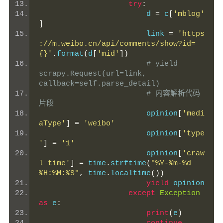
try
:
                        d 
=
 c
[
'mblog'
]
                        link 
=
'https
://m.weibo.cn/api/comments/show?id=
{}'
.
format
(
d
[
'mid'
])
# yield 
scrapy.Request(url=link, 
callback=self.parse_detail)
# 内容解析代码
片段
                        opinion
[
'medi
aType'
]
=
'weibo'
                        opinion
[
'type
'
]
=
'1'
                        opinion
[
'craw
l_time'
]
=
 time
.
strftime
(
"%Y-%m-%d 
%H:%M:%S"
,
 time
.
localtime
())
yield
 opinion
except
Exception
as
 e
:
print
(
e
)