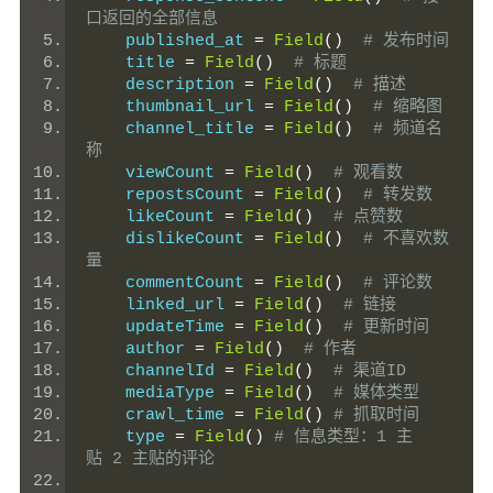
口返回的全部信息
    published_at 
=
Field
()
# 发布时间
    title 
=
Field
()
# 标题
    description 
=
Field
()
# 描述
    thumbnail_url 
=
Field
()
# 缩略图
    channel_title 
=
Field
()
# 频道名
称
    viewCount 
=
Field
()
# 观看数
    repostsCount 
=
Field
()
# 转发数
    likeCount 
=
Field
()
# 点赞数
    dislikeCount 
=
Field
()
# 不喜欢数
量
    commentCount 
=
Field
()
# 评论数
    linked_url 
=
Field
()
# 链接
    updateTime 
=
Field
()
# 更新时间
    author 
=
Field
()
# 作者
    channelId 
=
Field
()
# 渠道ID
    mediaType 
=
Field
()
# 媒体类型
    crawl_time 
=
Field
()
# 抓取时间
    type 
=
Field
()
# 信息类型：1 主
贴 2 主贴的评论