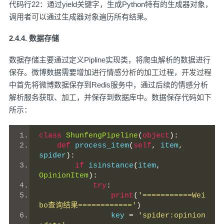
代码行22：通过yield关键字，生成Python特有的生成器对象，
调用者可以通过生成器对象遍历所有结果。
2.4.4. 数据存储
数据存储主要通过定义Pipline实现类，将爬虫解析的数据进行
保存。微博数据需要增加进行情感分析的加工过程，开发过程
中首先将微博数据保存到Redis服务中，通过后续的情感分析
解析服务获取、加工，并保存到数据库中。数据保存代码如下
所示：
class
ShunfengPipeline
(
object
):
def
 process_item
(
self
,
 item
,
spider
):
if
 isinstance
(
item
,
OpinionItem
):
try
:
print
(
'===========Wei
bo查询结果============'
)
                key 
=
'spider:opinion