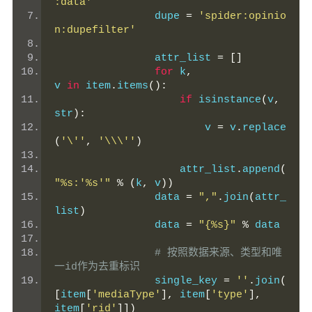
:data'
                dupe 
=
'spider:opinio
n:dupefilter'
                attr_list 
=
[]
for
 k
,
v 
in
 item
.
items
():
if
 isinstance
(
v
,
str
):
                        v 
=
 v
.
replace
(
'\''
,
'\\\''
)
                    attr_list
.
append
(
"%s:'%s'"
%
(
k
,
 v
))
                data 
=
","
.
join
(
attr_
list
)
                data 
=
"{%s}"
%
 data
# 按照数据来源、类型和唯
一id作为去重标识
                single_key 
=
''
.
join
(
[
item
[
'mediaType'
],
 item
[
'type'
],
item
[
'rid'
]])