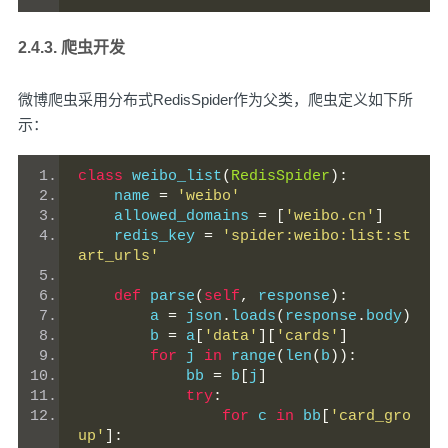
2.4.3. 爬虫开发
微博爬虫采用分布式RedisSpider作为父类，爬虫定义如下所
示：
class
 weibo_list
(
RedisSpider
):
    name 
=
'weibo'
    allowed_domains 
=
[
'weibo.cn'
]
    redis_key 
=
'spider:weibo:list:st
art_urls'
def
 parse
(
self
,
 response
):
        a 
=
 json
.
loads
(
response
.
body
)
        b 
=
 a
[
'data'
][
'cards'
]
for
 j 
in
 range
(
len
(
b
)):
            bb 
=
 b
[
j
]
try
:
for
 c 
in
 bb
[
'card_gro
up'
]: