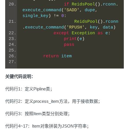
if
ReidsPool
().
rconn
.
execute_command
(
'SADD'
,
 dupe
,
single_key
)
!=
0
:
ReidsPool
().
rconn
.
execute_command
(
'RPUSH'
,
 key
,
 data
)
except
Exception
as
 e
:
print
(
e
)
pass
return
 item
关键代码说明：
代码行1：定义Pipline类；
代码行2：定义process_item方法，用于接收数据；
代码行3：按照Item类型分别处理；
代码行4~17：Item对象拼装为JSON字符串；