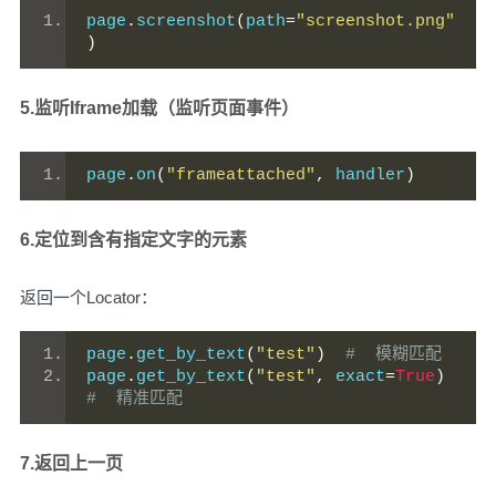
page
.
screenshot
(
path
=
"screenshot.png"
)
5.监听Iframe加载（监听页面事件）
page
.
on
(
"frameattached"
,
 handler
)
6.定位到含有指定文字的元素
返回一个Locator：
page
.
get_by_text
(
"test"
)
#  模糊匹配
page
.
get_by_text
(
"test"
,
 exact
=
True
)
#  精准匹配
7.返回上一页