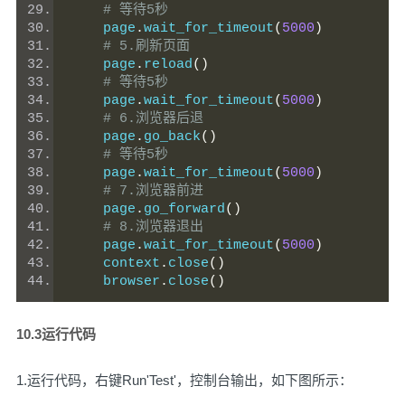
# 等待5秒
    page
.
wait_for_timeout
(
5000
)
# 5.刷新页面
    page
.
reload
()
# 等待5秒
    page
.
wait_for_timeout
(
5000
)
# 6.浏览器后退
    page
.
go_back
()
# 等待5秒
    page
.
wait_for_timeout
(
5000
)
# 7.浏览器前进
    page
.
go_forward
()
# 8.浏览器退出
    page
.
wait_for_timeout
(
5000
)
    context
.
close
()
    browser
.
close
()
10.3运行代码
1.运行代码，右键Run'Test'，控制台输出，如下图所示：