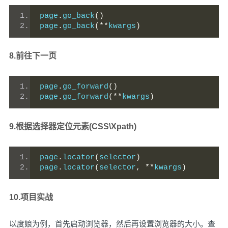
page
.
go_back
()
page
.
go_back
(**
kwargs
)
8.前往下一页
page
.
go_forward
()
page
.
go_forward
(**
kwargs
)
9.根据选择器定位元素(CSS\Xpath)
page
.
locator
(
selector
)
page
.
locator
(
selector
,
**
kwargs
)
10.项目实战
以度娘为例，首先启动浏览器，然后再设置浏览器的大小。查