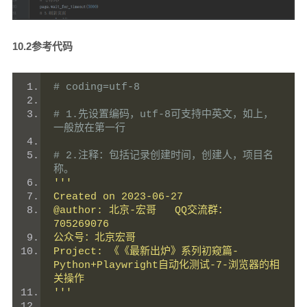
10.2参考代码
# coding=utf-8
# 1.先设置编码，utf-8可支持中英文，如上，
一般放在第一行
# 2.注释：包括记录创建时间，创建人，项目名
称。
'''
Created on 2023-06-27
@author: 北京-宏哥   QQ交流群：
705269076
公众号：北京宏哥
Project: 《《最新出炉》系列初窥篇-
Python+Playwright自动化测试-7-浏览器的相
关操作
'''