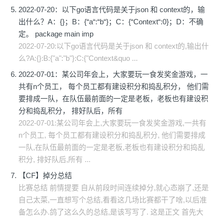
2022-07-20：以下go语言代码是关于json 和 context的，输
出什么？A：{}；B：{“a“:“b“}；C：{“Context“:0}；D：不确
定。 package main imp
2022-07-20:以下go语言代码是关于json 和 context的,输出什
么?A:{}:B:{"a":"b"}:C:{"Context&quo ...
2022-07-01：某公司年会上，大家要玩一食发奖金游戏，一
共有n个员工， 每个员工都有建设积分和捣乱积分， 他们需
要排成一队，在队伍最前面的一定是老板，老板也有建设积
分和捣乱积分， 排好队后，所有
2022-07-01:某公司年会上,大家要玩一食发奖金游戏,一共有
n个员工, 每个员工都有建设积分和捣乱积分, 他们需要排成
一队,在队伍最前面的一定是老板,老板也有建设积分和捣乱
积分, 排好队后,所有 ...
【CF】掉分总结
比赛总结 前情提要 自从前段时间连续掉分,就心态崩了,还是
自己太菜,一直想写个总结,看看这几场比赛都干了啥,以后准
备怎么办.鸽了这么久的总结,是该写写了. 这是正文 首先大