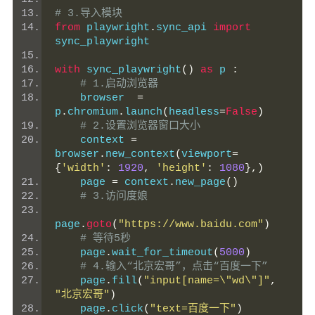
# 3.导入模块
from
 playwright
.
sync_api 
import
sync_playwright
with
 sync_playwright
()
as
 p 
:
# 1.启动浏览器
    browser  
=
p
.
chromium
.
launch
(
headless
=
False
)
# 2.设置浏览器窗口大小
    context 
=
browser
.
new_context
(
viewport
=
{
'width'
:
1920
,
'height'
:
1080
},)
    page 
=
 context
.
new_page
()
# 3.访问度娘
page
.
goto
(
"https://www.baidu.com"
)
# 等待5秒
    page
.
wait_for_timeout
(
5000
)
# 4.输入“北京宏哥”，点击“百度一下”
    page
.
fill
(
"input[name=\"wd\"]"
,
"北京宏哥"
)
    page
.
click
(
"text=百度一下"
)