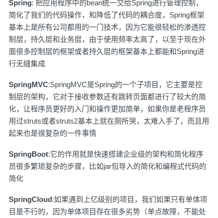
Spring
: 把应用程序中的bean统一交给Spring进行管理控制，
简化了我们的代码操作，和降低了代码的耦合度，Spring框架
基本上是所有公司都用的一门技术，因为它能很轻松的渗透控
制层，持久层和业务层，由于使用频率太高了，以至于现在外
面很多控制层的框架或者持久层的框架基本上都能和Spring进
行无缝集成
SpringMVC
:SpringMVC是Spring的一个子项目，它主要是控
制层的架构，它对于接收参数还有跳转页面都进行了较大的简
化，让程序员更好的入门和操作更加简单，如果你是老程序员
用过struts或者struts2基本上就在厕所哭，太难入手了，而且用
起来也是很复杂的一件事情
SpringBoot
:它的作用就是快速搭建企业级的架构和简化程序
员很多繁琐复杂的步骤，比如jar包导入的简化和编程式代码的
简化
SpringCloud
:如果遇到上亿级别的项目，我们如果只有单体项
目是不行的，因为单体项目存在很多劣势（单点故障，不能处