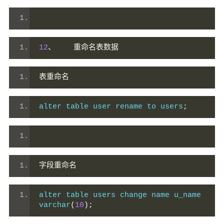
12
、
重命名表数据
表重命名
alter table user rename to users
;
字段重命名
alter table users change name u_name 
varchar
(
10
);