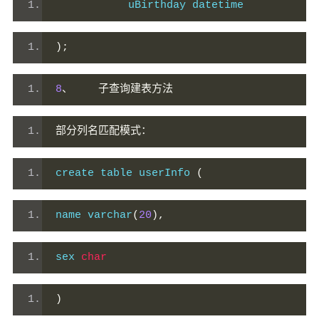
        　　uBirthday datetime
);
8
、
子查询建表方法
部分列名匹配模式：
create table userInfo 
(
name varchar
(
20
),
sex 
char
)