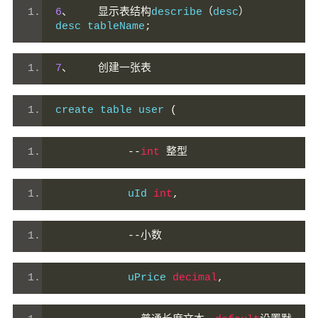
6
、
显示表结构
describe
（
desc
）　　
desc tableName
;
7
、
创建一张表
create table user 
(
--
int
整型
        　　uId 
int
,
--小数
uPrice 
decimal
,