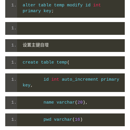
alter table temp modify id 
int
primary key
;
设置主键自增
create table temp
(
        id 
int
 auto_increment primary 
key
,
        name varchar
(
20
),
        pwd varchar
(
16
)