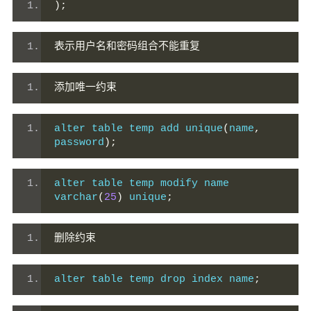
);
表示用户名和密码组合不能重复
添加唯一约束
alter table temp add unique
(
name
,
password
);
alter table temp modify name 
varchar
(
25
)
 unique
;
删除约束
alter table temp drop index name
;