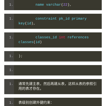
        name varchar
(
22
),
        constraint pk_id primary 
key
(
id
),
        classes_id 
int
 references 
classes
(
id
)
);
通常先建主表，然后再建从表，这样从表的参照引
用的表才存在。
表级别创建外键约束：