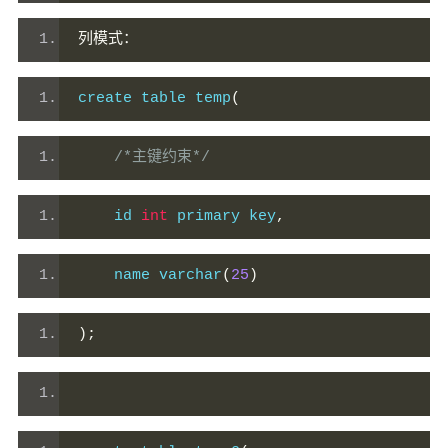
列模式：
create table temp
(
/*主键约束*/
    id 
int
 primary key
,
    name varchar
(
25
)
);