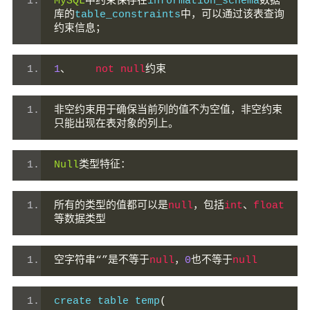
MySQL
中约束保存在
information_schema
数据
库的
table_constraints
中，可以通过该表查询
约束信息；
1
、
not
null
约束
非空约束用于确保当前列的值不为空值，非空约束
只能出现在表对象的列上。
Null
类型特征：
所有的类型的值都可以是
null
，包括
int
、
float
等数据类型
空字符串“”是不等于
null
，
0
也不等于
null
create table temp
(