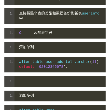
直接将整个表的类型和数据备份到新表
userInfo
中
9
、
添加表字段
添加单列
alter table user add tel varchar
(
11
)
default
‘
02012345678
’;
添加多列