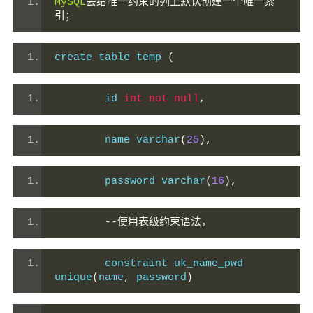
MySQL
会给唯一约束的列上默认创建一个唯一索
引；
create table temp 
(
        id 
int
not
null
,
        name varchar
(
25
),
        password varchar
(
16
),
--使用表级约束语法，
        constraint uk_name_pwd 
unique
(
name
,
 password
)