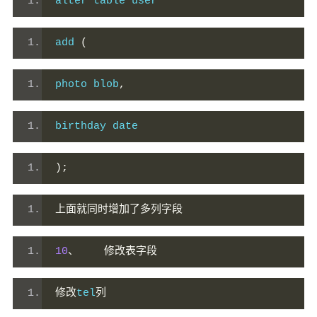
alter table user 
add 
(
photo blob
,
birthday date
);
上面就同时增加了多列字段
10
、
修改表字段
修改
tel
列