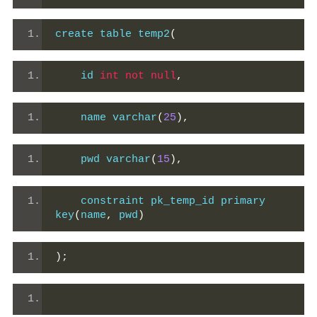
create table temp2
(
    id 
int
not
null
,
    name varchar
(
25
),
    pwd varchar
(
15
),
    constraint pk_temp_id primary 
key
(
name
,
 pwd
)
);