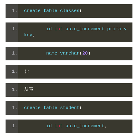
create table classes
(
        id 
int
 auto_increment primary 
key
,
        name varchar
(
20
)
);
从表
create table student
(
        id 
int
 auto_increment
,