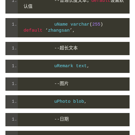
--普通长度文本，
default
设置默
认值
        　　uName varchar
(
255
)
default
‘
zhangsan
’,
--超长文本
        　　uRemark text
,
--图片
        　　uPhoto blob
,
--日期