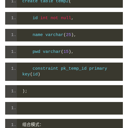
create table temp2
(
    id 
int
not
null
,
    name varchar
(
25
),
    pwd varchar
(
15
),
    constraint pk_temp_id primary 
key
(
id
)
);
组合模式：