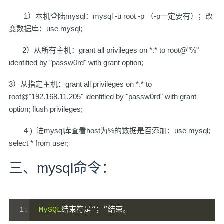
1）本机登陆mysql：mysql -u root -p （-p一定要有）；改
变数据库：use mysql;
2）从所有主机：grant all privileges on *.* to root@"%"
identified by "passw0rd" with grant option;
3）从指定主机：grant all privileges on *.* to
root@"192.168.11.205" identified by "passw0rd" with grant
option; flush privileges;
4 ) 进mysql库查看host为%的数据是否添加：use mysql;
select * from user;
三、mysql命令：
MySQL
结束符是“；”结束。