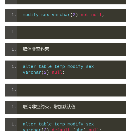
modify sex varchar
(
2
)
not
null
;
取消非空约束
alter table temp modify sex 
varchar
(
2
)
null
;
取消非空约束，增加默认值
alter table temp modify sex 
varchar
(
2
)
default
‘
abc
’
null
;