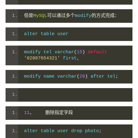
但是
MySQL
可以通过多个
modify
的方式完成：
alter table user 
modify tel varchar
(
15
)
default
'02087654321'
 first
,
modify name varchar
(
20
)
 after tel
;
11
、
删除指定字段
alter table user drop photo
;