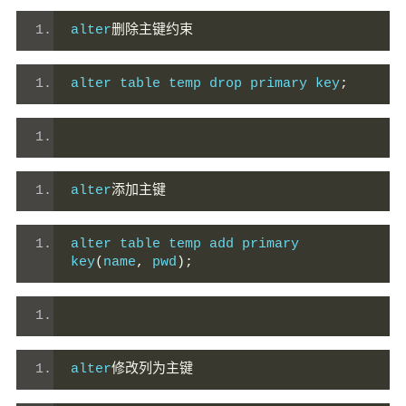
alter
删除主键约束
alter table temp drop primary key
;
alter
添加主键
alter table temp add primary 
key
(
name
,
 pwd
);
alter
修改列为主键