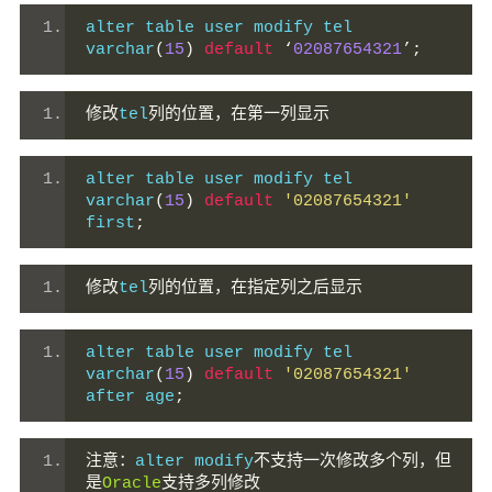
alter table user modify tel 
varchar
(
15
)
default
‘
02087654321
’;
修改
tel
列的位置，在第一列显示
alter table user modify tel 
varchar
(
15
)
default
'02087654321'
first
;
修改
tel
列的位置，在指定列之后显示
alter table user modify tel 
varchar
(
15
)
default
'02087654321'
after age
;
注意：
alter modify
不支持一次修改多个列，但
是
Oracle
支持多列修改