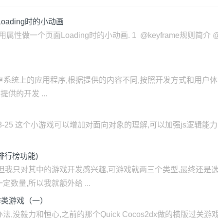
Loading时的小动画
on常用属性做一个页面Loading时的小动画. 1 @keyframe规则简
安卓系统上的应用程序,根据提供的内容不同,按照开发方式和用户体
供的开发 ...
6-08-25 这个小游戏可以增加对面向对象的理解,可以加强js逻辑
排行榜功能)
,但我只对其中的游戏开发感兴趣,可游戏就两三个类型,最终还是
数量,所以我就额外给 ...
个动作类游戏（一）
法,没毅力和恒心,之前的那个Quick Cocos2dx做的横版过关