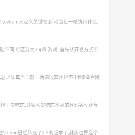
介 @keyframes定义关键帧,即动画每一帧执行什么.
验不同,可区分为app和游戏: 首先从开发方式不
能力,总之认真自己敲一两遍收获还是不少啊!!适合刚
选择了贪吃蛇.其实就贪吃蛇本身的代码实现还算
游戏的demo已经转成了3.3的版本了,其实也算是个