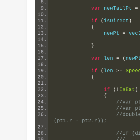
var
 newTailPt 
=
if
(
isDirect
)
{
                newPt 
=
 vec
}
var
 len 
=
(
newP
if
(
len 
>=
Spee
{
if
(!
IsEat
)
{
//var p
//var p
//doubl
(pt1.Y - pt2.Y));
//if (d
//{