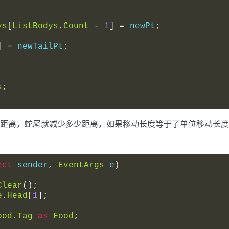
ys
[
ListBodys
.
Count
-
1
]
=
 newPt
;
]
=
 newTailPt
;
s
;
距离，蛇尾就减少多少距离，如果移动长度等于了单位移动长度
ect
 sender
,
EventArgs
 e
)
Clear
();
e
.
Head
[
1
];
ood
.
Tag
as
Food
;