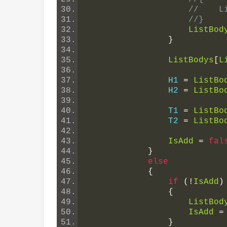
//    L
//}
ListBod
}
ListBodys
[
L
                H1 
=
ListBo
                H2 
=
ListBo
                T1 
=
ListBo
                T2 
=
ListBo
IsAdd
=
fal
}
else
{
if
(!
IsAdd
)
{
ListBod
IsAdd
=
}