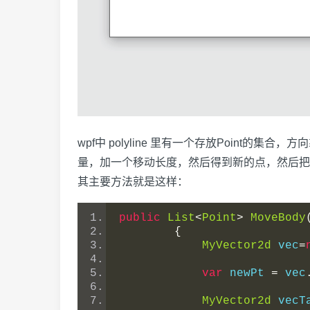
wpf中 polyline 里有一个存放Poin
量，加一个移动长度，然后得到新的点，然后把这
其主要方法就是这样：
public
List
<
Point
>
MoveBody
{
MyVector2d
 vec
=
var
 newPt 
=
 vec
MyVector2d
 vecT