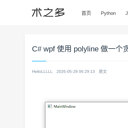
首页
Python
J
C# wpf 使用 polylin
HelloLLLLL
2026-05-28 06:29:13
原文