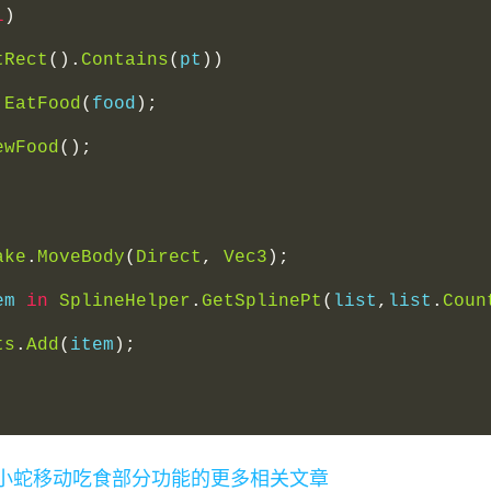
l
)
tRect
().
Contains
(
pt
))
.
EatFood
(
food
);
ewFood
();
ake
.
MoveBody
(
Direct
,
Vec3
);
em 
in
SplineHelper
.
GetSplinePt
(
list
,
list
.
Coun
ts
.
Add
(
item
);
吃蛇游戏的小蛇移动吃食部分功能的更多相关文章