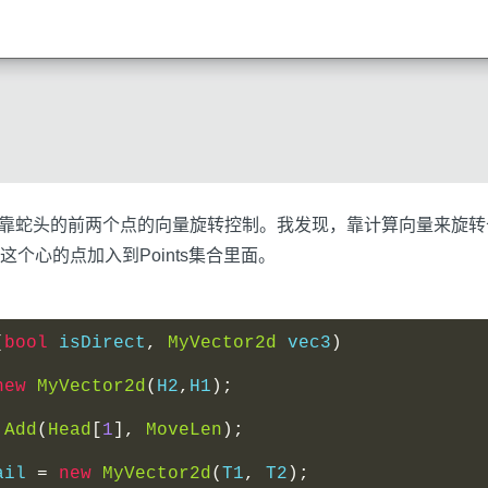
t的集合，方向靠蛇头的前两个点的向量旋转控制。我发现，靠计算向量
个心的点加入到Points集合里面。
(
bool
 isDirect
,
MyVector2d
 vec3
)
new
MyVector2d
(
H2
,
H1
);
.
Add
(
Head
[
1
],
MoveLen
);
ail 
=
new
MyVector2d
(
T1
,
 T2
);