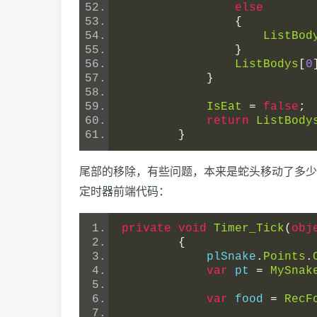
else
{
ListBod
}
ListBodys
[
0
}
IsEat
=
false
;
return
ListBody
}
尾部的移除，有些问题，本来是蛇头移动了多少
定时器前端代码：
private
void
Timer_Tick
(
obj
{
            plSnake
.
Points
.
var
 pt 
=
MySnak
var
 food 
=
RecF