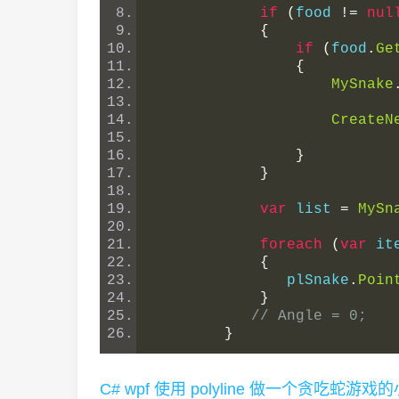
if
(
food 
!=
nul
{
if
(
food
.
Ge
{
MySnake
CreateN
}
}
var
 list 
=
MySn
foreach
(
var
 it
{
               plSnake
.
Poin
}
// Angle = 0;
}
C# wpf 使用 polyline 做一个贪