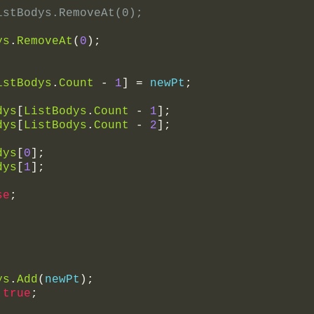
istBodys.RemoveAt(0);
ys
.
RemoveAt
(
0
);
istBodys
.
Count
-
1
]
=
 newPt
;
dys
[
ListBodys
.
Count
-
1
];
dys
[
ListBodys
.
Count
-
2
];
dys
[
0
];
dys
[
1
];
se
;
ys
.
Add
(
newPt
);
true
;