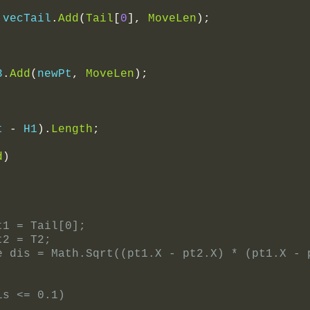
 vecTail
.
Add
(
Tail
[
0
],
MoveLen
);
3
.
Add
(
newPt
,
MoveLen
);
t 
-
 H1
).
Length
;
d
)
t1 = Tail[0];
t2 = T2;
e dis = Math.Sqrt((pt1.X - pt2.X) * (pt1.X - p
is <= 0.1)