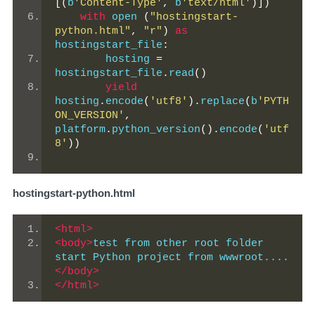
[(
b
'Content-Type'
,
 b
'text/html'
)])
with
 open 
(
"hostingstart-
python.html"
,
"r"
)
as
hostingstart_file
:
        hosting 
=
hostingstart_file
.
read
()
yield
hosting
.
encode
(
'utf8'
).
replace
(
b
'PYTH
ON_VERSION'
,
platform
.
python_version
().
encode
(
'utf
8'
))
hostingstart-python.html
<html>
<body>
test from other root folder 
start Python project from wwwroot....
</body>
</html>