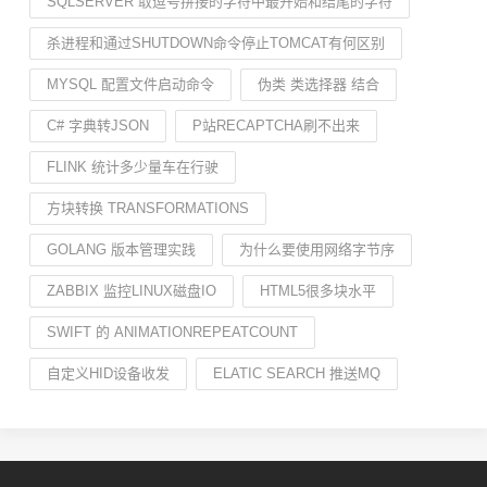
SQLSERVER 取逗号拼接的字符中最开始和结尾的字符
杀进程和通过SHUTDOWN命令停止TOMCAT有何区别
MYSQL 配置文件启动命令
伪类 类选择器 结合
C# 字典转JSON
P站RECAPTCHA刷不出来
FLINK 统计多少量车在行驶
方块转换 TRANSFORMATIONS
GOLANG 版本管理实践
为什么要使用网络字节序
ZABBIX 监控LINUX磁盘IO
HTML5很多块水平
SWIFT 的 ANIMATIONREPEATCOUNT
自定义HID设备收发
ELATIC SEARCH 推送MQ