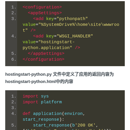
<configuration>
<appSettings>
<add
key
=
"pythonpath"
value
=
"%SystemDrive%\home\site\wwwroo
t"
/>
<add
key
=
"WSGI_HANDLER"
value
=
"hostingstart-
python.application"
/>
</appSettings>
</configuration>
hostingstart-python.py 文件中定义了应用的返回内容为
hostingstart-python.html中的内容
import
 sys
import
 platform
def
 application
(
environ
,
start_response
):
    start_response
(
b
'200 OK'
,