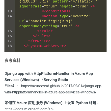
{REQUEST_URI}"
pattern
=
"^/static/.*"
ignoreCase
=
"true"
negate
=
"true"
/>
</conditions>
<action
type
=
"Rewrite"
url
=
"handler.fcgi/{R:1}"
appendQueryString
=
"true"
/>
</rule>
</rules>
</rewrite>
</system.webServer>
参考资料
Django app with HttpPlatformHandler in Azure App
Services (Windows) （Serving Static
Files）
：
https://azureossd.github.io/2017/09/01/django-app-
with-httpplatformhandler-in-azure-app-services-windows/
如何在 Azure 应用服务 (Windows) 上设置 Python 环境
：
https://docs.microsoft.com/zh-