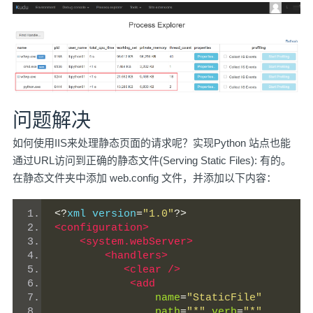
问题解决
如何使用IIS来处理静态页面的请求呢？实现Python 站点也能
通过URL访问到正确的静态文件(Serving Static Files): 有的。
在静态文件夹中添加 web.config 文件，并添加以下内容：
<?
xml version
=
"1.0"
?>
<configuration>
<system.webServer>
<handlers>
<clear
/>
<add
name
=
"StaticFile"
path
=
"*"
verb
=
"*"