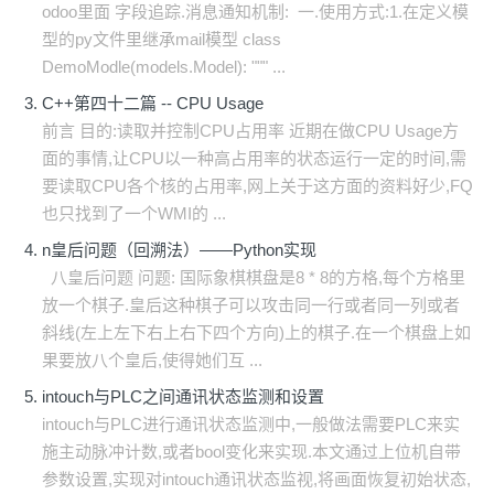
odoo里面 字段追踪.消息通知机制: 一.使用方式:1.在定义模
型的py文件里继承mail模型 class
DemoModle(models.Model): """ ...
C++第四十二篇 -- CPU Usage
前言 目的:读取并控制CPU占用率 近期在做CPU Usage方
面的事情,让CPU以一种高占用率的状态运行一定的时间,需
要读取CPU各个核的占用率,网上关于这方面的资料好少,FQ
也只找到了一个WMI的 ...
n皇后问题（回溯法）——Python实现
八皇后问题 问题: 国际象棋棋盘是8 * 8的方格,每个方格里
放一个棋子.皇后这种棋子可以攻击同一行或者同一列或者
斜线(左上左下右上右下四个方向)上的棋子.在一个棋盘上如
果要放八个皇后,使得她们互 ...
intouch与PLC之间通讯状态监测和设置
intouch与PLC进行通讯状态监测中,一般做法需要PLC来实
施主动脉冲计数,或者bool变化来实现.本文通过上位机自带
参数设置,实现对intouch通讯状态监视,将画面恢复初始状态,