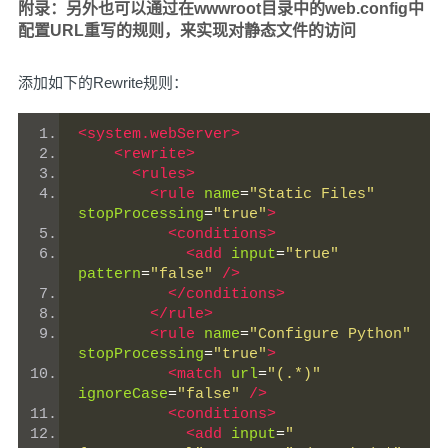
附录：另外也可以通过在wwwroot目录中的web.config中
配置URL重写的规则，来实现对静态文件的访问
添加如下的Rewrite规则：
<system.webServer>
<rewrite>
<rules>
<rule
name
=
"Static Files"
stopProcessing
=
"true"
>
<conditions>
<add
input
=
"true"
pattern
=
"false"
/>
</conditions>
</rule>
<rule
name
=
"Configure Python"
stopProcessing
=
"true"
>
<match
url
=
"(.*)"
ignoreCase
=
"false"
/>
<conditions>
<add
input
=
"