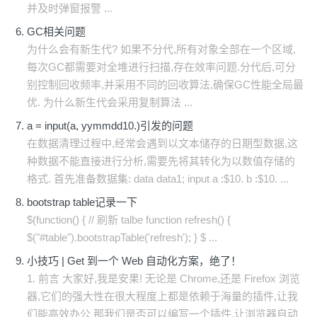
并及时弹窗报警 ...
GC相关问题
为什么会有新生代? 如果不分代,所有对象全部在一个区域,
每次GC都需要对全堆进行扫描,存在效率问题.分代后,可分
别控制回收频率,并采用不同的回收算法,确保GC性能全局最
优. 为什么新生代会采用复制算法 ...
a = input(a, yymmdd10.)引发的问题
在数据清理过程中,经常会遇到以文本储存的日期型数据,这
种数据不能直接进行分析,需要先将其转化为以数值存储的
格式. 首先准备数据集: data data1; input a :$10. b :$10. ...
bootstrap table记录一下
$(function() { // 刷新 talbe function refresh() {
$("#table").bootstrapTable('refresh'); } $ ...
小技巧 | Get 到一个 Web 自动化方案，绝了！
1. 前言 大家好,我是安果! 无论是 Chrome,还是 Firefox 浏览
器,它们的强大性在很大程度上都是依赖于海量的插件,让我
们能高效办公 那我们是否可以编写一个插件,让浏览器自动