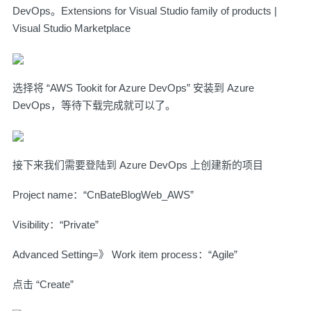
DevOps。
Extensions for Visual Studio family of products |
Visual Studio Marketplace
选择将 “AWS Tookit for Azure DevOps” 安装到 Azure
DevOps，等待下载完成就可以了。
接下来我们需要登陆到 Azure DevOps 上创建新的项目
Project name：“CnBateBlogWeb_AWS”
Visibility：“Private”
Advanced Setting=》 Work item process：“Agile”
点击 “Create”