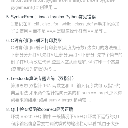
import time import pygame def main(): # 初始化pygame
pygame.init() # 创建用 ...
SyntaxError ：invalid syntax Python常见错误
1.忘记在 if , elif , else , for , while , class ,def 声明末尾添加
":" 2.使用 = 而不是 ==,= 是赋值操作符而 == 是等 ...
C语言利用for循环打印菱形
C语言利用for循环打印菱形(高度为奇数) 这次用的方法是上
下部分分开打印,先打印上部分,再打印下部分. 先举个简单的
例子打印,再改进代码,登堂入室从而理解. 例:打印一个高度
(高度必须为奇数)为 5 ...
Leedcode算法专题训练（双指针）
算法思想 双指针 167. 两数之和 II - 输入有序数组 双指针的
典型用法 如果两个指针指向元素的和 sum == target,那么得
到要求的结果: 如果 sum > target,移动较 ...
Qt中检查槽函数connect是否正确
环境:VS2017+Qt插件 一般情况下VS+QT环境下运行的QT
程序输出信息需要在调试模式的输出栏可以看到,由于太多