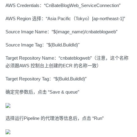
AWS Credentials：“CnBateBlogWeb_ServiceConnection”
AWS Region 选择：“Asia Pacific（Tokyo）[ap-northeast-1]”
Source Image Name：“$(image_name)/cnbateblogweb”
Source Image Tag："$(Build.BuildId)"
Target Repository Name：“cnbateblogweb”（注意，这个名称
必须跟AWS 控制台上创建的ECR 的名称一致）
Target Repository Tag：“$(Build.BuildId)”
确定完参数后，点击 “Save & queue”
选择运行Pipeline 的代理池等信息后，点击 “Run”