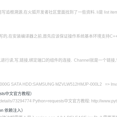
,在火狐开发者社区里面找到了一些资料. li是 list item的简写不是
用C++编写的,在安装编译器之前,首先应该保证操作系统基本环境支持C+
进行读,写,链接,绑定端口的组件的连接. Channel就是一个链接
G SATA HDD:SAMSUNG MZVLW512HMJP-000L2 => Invalid P
uests中文官方教程）
le/details/73294774 Python+requests中文官方教程: http://www.pytho
tion 依赖注入）