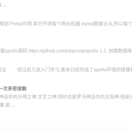
..
.8 系统规划 Portal共用 其它环境每个两台机器 mysql都做主从,所以
apollo源码 https://github.com/ctripcorp/apollo 1.2. 创建数
战(四) 1.1. 前言 经过前几张入门学习,基本已经完成了apollo
)的第一次亲密接触
罗是希腊神话中的光明之神.文艺之神,同时也是罗马神话中的太阳神:他
是 ...