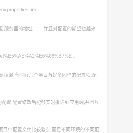
operties pro. ...
置.服务器的地址…… 并且对配置的期望也越来
.Net%E5%AE%A2%E6%88%B7%E ...
容易搞混,有时好几个项目有好多同样的配置项,配
的配置,配置修改后能够实时推送到应用端,并且具
环境中,项目中配置文件比较繁杂,而且不同环境的不同配