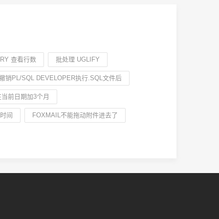
ORY 查看行数
批处理 UGLIFY
撤销PL/SQL DEVELOPER执行.SQL文件后
何在当前日期加3个月
前时间
FOXMAIL不能拖动附件进去了