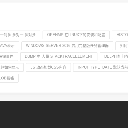
R 一对多 多对一 多对多
OPENMPI在LINUX下的安装和配置
HIST
 JAVA表示
WINDOWS SERVER 2016 启用完整版任务管理器
如何
的按钮事件
DUMP 中 大量 STACKTRACEELEMENT
DELPHI如
学生包如何显示
JS 动态加载CSS内容
INPUT TYPE=DATE 默认当
LOB报错