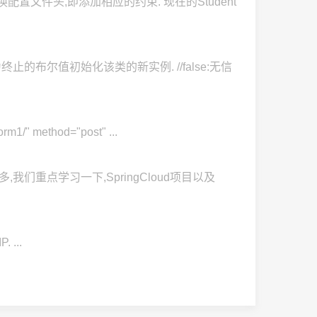
.需要更换配置文件头,即添加相应的约束. 现在的Student
设置为终止的布尔值初始化该类的新实例. //false:无信
thod="post" ...
多,我们重点学习一下,SpringCloud项目以及
 ...