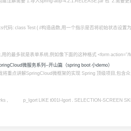
解需要 1.导入spring-aop-4.2.1.RELEASE.jar 包 2
st.cs代码: class Test { //构造函数,用一个指示是否将初始状态
表单系统,例如像下面的这种格式 <form action="/form1/" me
loud微服务系列--开山篇（spring boot 小demo）
将重点讲解SpringCloud微框架的实现 Spring 顶级项目,包含众
ks , p_lgort LIKE t001l-lgort . SELECTION-SCREEN SKIP.