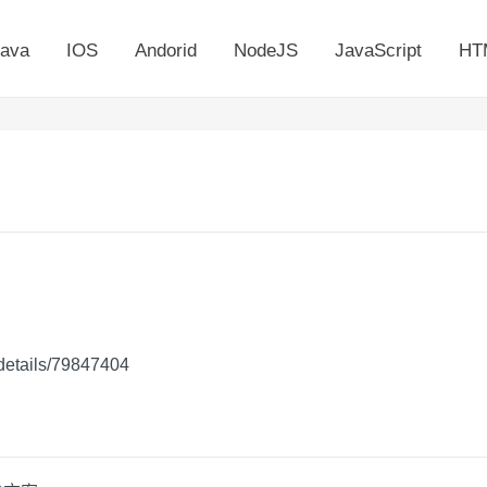
ava
IOS
Andorid
NodeJS
JavaScript
HT
details/79847404