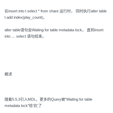
在insert into t select * from share 运行时， 同时执行alter table
t add index(play_count)，
alter table语句会Waiting for table metadata lock， 直到insert
into … select 语句结束。
概述
随着5.5.3引入MDL，更多的Query被“Waiting for table
metadata lock”给'炕'了