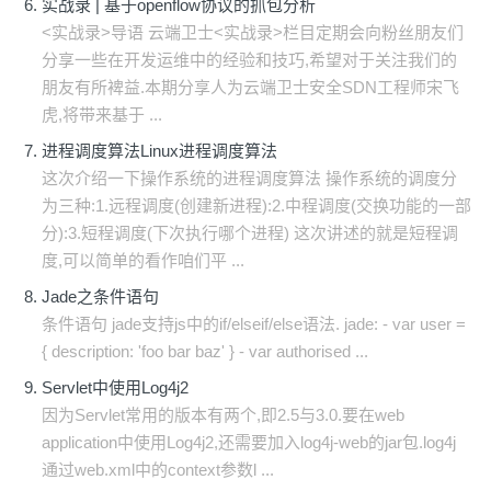
实战录 | 基于openflow协议的抓包分析
<实战录>导语 云端卫士<实战录>栏目定期会向粉丝朋友们
分享一些在开发运维中的经验和技巧,希望对于关注我们的
朋友有所裨益.本期分享人为云端卫士安全SDN工程师宋飞
虎,将带来基于 ...
进程调度算法Linux进程调度算法
这次介绍一下操作系统的进程调度算法 操作系统的调度分
为三种:1.远程调度(创建新进程):2.中程调度(交换功能的一部
分):3.短程调度(下次执行哪个进程) 这次讲述的就是短程调
度,可以简单的看作咱们平 ...
Jade之条件语句
条件语句 jade支持js中的if/elseif/else语法. jade: - var user =
{ description: 'foo bar baz' } - var authorised ...
Servlet中使用Log4j2
因为Servlet常用的版本有两个,即2.5与3.0.要在web
application中使用Log4j2,还需要加入log4j-web的jar包.log4j
通过web.xml中的context参数l ...