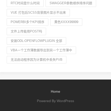
RTC时间是什么时间
SWAGGER参数顺序排序问题
VUE 打包后SCSS背景图片显示不出来
POWERBI多个KPI排序
黄色XXXX99999
文件上传能用POST吗
安装ODL-OPENFLOWPLUGIN 全部
VBA一个工作薄数据导出到另一个工作薄中
无法启动程序因为计算机中丢失PVB
Home
Powered By WordPress