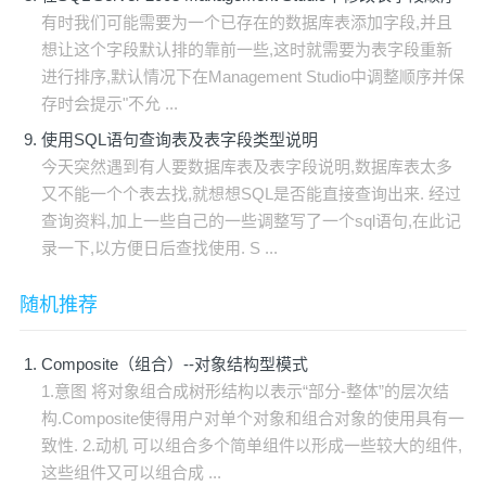
有时我们可能需要为一个已存在的数据库表添加字段,并且
想让这个字段默认排的靠前一些,这时就需要为表字段重新
进行排序,默认情况下在Management Studio中调整顺序并保
存时会提示"不允 ...
使用SQL语句查询表及表字段类型说明
今天突然遇到有人要数据库表及表字段说明,数据库表太多
又不能一个个表去找,就想想SQL是否能直接查询出来. 经过
查询资料,加上一些自己的一些调整写了一个sql语句,在此记
录一下,以方便日后查找使用. S ...
随机推荐
Composite（组合）--对象结构型模式
1.意图 将对象组合成树形结构以表示“部分-整体”的层次结
构.Composite使得用户对单个对象和组合对象的使用具有一
致性. 2.动机 可以组合多个简单组件以形成一些较大的组件,
这些组件又可以组合成 ...