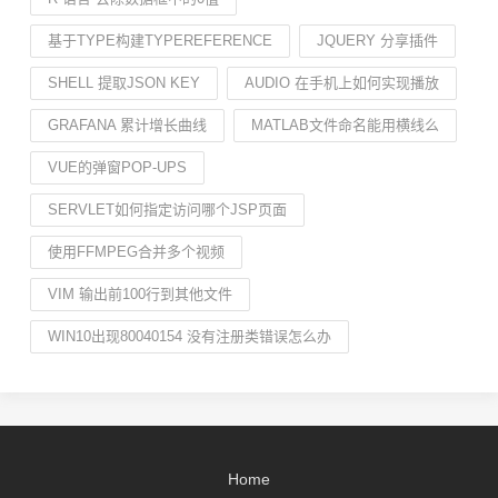
基于TYPE构建TYPEREFERENCE
JQUERY 分享插件
SHELL 提取JSON KEY
AUDIO 在手机上如何实现播放
GRAFANA 累计增长曲线
MATLAB文件命名能用横线么
VUE的弹窗POP-UPS
SERVLET如何指定访问哪个JSP页面
使用FFMPEG合并多个视频
VIM 输出前100行到其他文件
WIN10出现80040154 没有注册类错误怎么办
Home