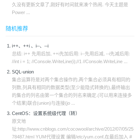
久没有更新文章了,刚好有时间就来凑个热闹. 今天主题是
Power ...
随机推荐
i++、++i 、i--、--i
总结: i++ 先用后加, ++i先加后用: i--先用后减, --i先减后用:
//int i = 1; //Console.WriteLine(i);//1 //Console.WriteLine ...
SQL-union
集合运算符是对两个集合操作的,两个集合必须具有相同的
列数,列具有相同的数据类型(至少能隐式转换的),最终输出
的集合的列名由第一个集合的列名来确定.(可以用来连接多
个结果)联合(union)与连接(jo ...
CentOS：设置系统级代理（转）
原文地
址:http://www.cnblogs.com/cocowool/archive/2012/07/05/25
78487.html YUM代理设置 编辑/etc/yum.conf,在最后加入 #