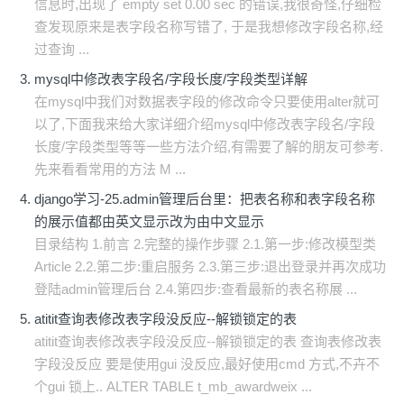
信息时,出现了 empty set 0.00 sec 的错误,我很奇怪,仔细检
查发现原来是表字段名称写错了, 于是我想修改字段名称,经
过查询 ...
mysql中修改表字段名/字段长度/字段类型详解
在mysql中我们对数据表字段的修改命令只要使用alter就可
以了,下面我来给大家详细介绍mysql中修改表字段名/字段
长度/字段类型等等一些方法介绍,有需要了解的朋友可参考.
先来看看常用的方法 M ...
django学习-25.admin管理后台里：把表名称和表字段名称
的展示值都由英文显示改为由中文显示
目录结构 1.前言 2.完整的操作步骤 2.1.第一步:修改模型类
Article 2.2.第二步:重启服务 2.3.第三步:退出登录并再次成功
登陆admin管理后台 2.4.第四步:查看最新的表名称展 ...
atitit查询表修改表字段没反应--解锁锁定的表
atitit查询表修改表字段没反应--解锁锁定的表 查询表修改表
字段没反应 要是使用gui 没反应,最好使用cmd 方式,不卉不
个gui 锁上.. ALTER TABLE t_mb_awardweix ...