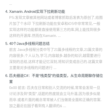
...
Xamarin. Android实现下拉刷新功能
PS:发现文章被其他网站或者博客抓取后发表为原创了,给图
片加了个水印 下拉刷新功能在安卓和iOS中非常常见,一般
实现这样的功能都是直接使用第三方的库,网上能找到很多
这样的开源库.然而在Xamarin. ...
40个Java多线程问题总结
前言 Java多线程分类中写了21篇多线程的文章,21篇文章的
内容很多,个人认为,学习,内容越多.越杂的知识,越需要进行
深刻的总结,这样才能记忆深刻,将知识变成自己的.这篇文章
主要是对多线程的问题进行 ...
匹夫细说C#：不是“栈类型”的值类型，从生命周期聊存储位
置
0x00 前言: 匹夫在日常和别人交流的时候,常常会发现一旦
讨论涉及到“类型”,话题的热度就会立马升温,因为很多似是
而非.或者片面的概念常常被人们当做是全面和正确的答案.
加之最近在园子看到有人翻译的& ...