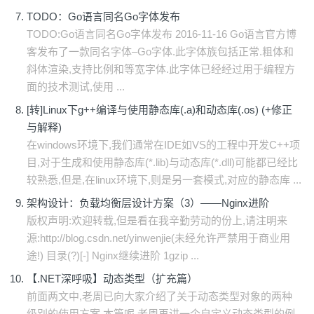
TODO：Go语言同名Go字体发布
TODO:Go语言同名Go字体发布 2016-11-16 Go语言官方博
客发布了一款同名字体–Go字体.此字体族包括正常.粗体和
斜体渲染,支持比例和等宽字体.此字体已经经过用于编程方
面的技术测试,使用 ...
[转]Linux下g++编译与使用静态库(.a)和动态库(.os) (+修正
与解释)
在windows环境下,我们通常在IDE如VS的工程中开发C++项
目,对于生成和使用静态库(*.lib)与动态库(*.dll)可能都已经比
较熟悉,但是,在linux环境下,则是另一套模式,对应的静态库 ...
架构设计：负载均衡层设计方案（3）——Nginx进阶
版权声明:欢迎转载,但是看在我辛勤劳动的份上,请注明来
源:http://blog.csdn.net/yinwenjie(未经允许严禁用于商业用
途!) 目录(?)[-] Nginx继续进阶 1gzip ...
【.NET深呼吸】动态类型（扩充篇）
前面两文中,老周已向大家介绍了关于动态类型对象的两种
级别的使用方案,本篇呢,老周再讲一个自定义动态类型的例