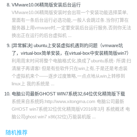
VMware10.06精简版安装后台运行
VMware10.06精简版安装时会出现一个安装功能选择菜单,
里面有一条后台运行必选功能,一般人会跳过条.当你打算在
服务器上用vmware时,一定要安装后台运行服务,否则你无法
换出正在运行的后台虚拟机 ...
[异常解决] ubuntu上安装虚拟机遇到的问题（vmware坑
了，virtual-box简单安装，在virtual-box中安装精简版win7）
利用周末时间将整个电脑格式化,换成了ubuntu系统- 所谓:扫
清屋子再请客! 但是有些软件只在win上有,于是还是考虑装
个虚拟机来个——逐步过度策略,一点点地从win上转移到
linux上 我的系统是 ...
电脑公司最新GHOST WIN7系统32,64位优化精简版下载
系统来自系统妈:http://www.xitongma.com 电脑公司最新
GHOST win7系统32位优化精简版V2016年3月 系统概述 电
脑公司ghost win7 x86(32位)万能装机版 ...
随机推荐