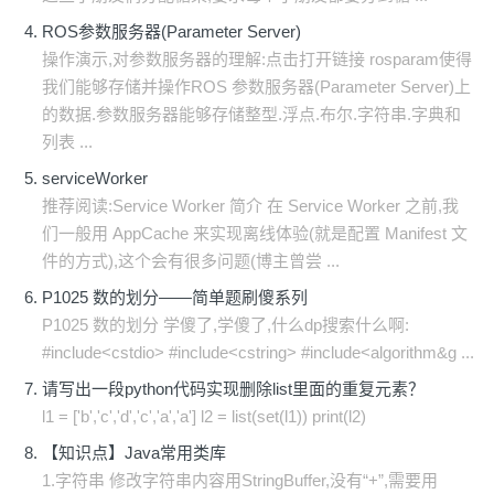
ROS参数服务器(Parameter Server)
操作演示,对参数服务器的理解:点击打开链接 rosparam使得
我们能够存储并操作ROS 参数服务器(Parameter Server)上
的数据.参数服务器能够存储整型.浮点.布尔.字符串.字典和
列表 ...
serviceWorker
推荐阅读:Service Worker 简介 在 Service Worker 之前,我
们一般用 AppCache 来实现离线体验(就是配置 Manifest 文
件的方式),这个会有很多问题(博主曾尝 ...
P1025 数的划分——简单题刷傻系列
P1025 数的划分 学傻了,学傻了,什么dp搜索什么啊:
#include<cstdio> #include<cstring> #include<algorithm&g ...
请写出一段python代码实现删除list里面的重复元素？
l1 = ['b','c','d','c','a','a'] l2 = list(set(l1)) print(l2)
【知识点】Java常用类库
1.字符串 修改字符串内容用StringBuffer,没有“+”,需要用