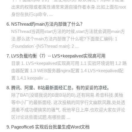
出来的权限或者属性通常来源自操作者本身.比如上面在root
身份在执行cp命令, ...
NSThread的main方法内部做了什么？
NSThread当调用start方法的时候,start方法就会调用main方
法.那么这个main方法内部做了什么呢?下面是汇编码: 1
;Foundation`-[NSThread main]: 2 ...
LVS负载均衡（7）-- LVS+keepalived实现高可用
目录 1. LVS+keepalived实现高可用 1.1 实验环境说明 1.2 路
由器配置 1.3 WEB服务器nginx配置 1.4 LVS+keepalived配
置 1.4.1 keepaliv ...
腾讯、阿里、B站最新面经汇总，有的妥妥的凉经。
除了BAT(没错我说的B是B站的B),还有网易.希音科技.美柚
等中小厂的最新面经. 这次投稿的同学行文幽默风趣,处处透
漏着不成功便搞笑的骚气. 祝他早日上岸,也欢迎大家在评论
区讨论这些面试题,有哪些面 ...
Pageoffice6 实现后台批量生成Word文档