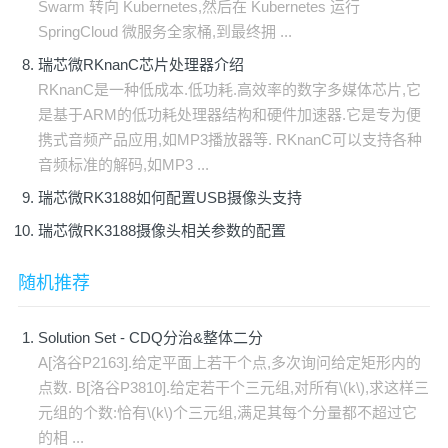
Swarm 转向 Kubernetes,然后在 Kubernetes 运行
SpringCloud 微服务全家桶,到最终拥 ...
瑞芯微RKnanC芯片处理器介绍
RKnanC是一种低成本.低功耗.高效率的数字多媒体芯片,它
是基于ARM的低功耗处理器结构和硬件加速器.它是专为便
携式音频产品应用,如MP3播放器等. RKnanC可以支持各种
音频标准的解码,如MP3 ...
瑞芯微RK3188如何配置USB摄像头支持
瑞芯微RK3188摄像头相关参数的配置
随机推荐
Solution Set - CDQ分治&整体二分
A[洛谷P2163].给定平面上若干个点,多次询问给定矩形内的
点数. B[洛谷P3810].给定若干个三元组,对所有\(k\),求这样三
元组的个数:恰有\(k\)个三元组,满足其每个分量都不超过它
的相 ...