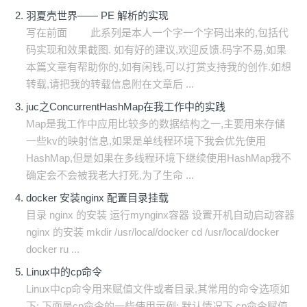
羽夏壳世界—— PE 解析的实现
写在前面 此系列是本人一个字一个字码出来的,包括代
码实现和效果截图. 如有好的建议,欢迎反馈.码字不易,如果
本篇文章有帮助你的,如有闲钱,可以打赏支持我的创作.如想
转载,请把我的转载信息附在文章后 ...
juc之ConcurrentHashMap在我工作中的实践
Map是我工作中应用比较多的数据结构之一,主要用来存储
一些kv的映射信息,如果是单线程环境下我会优先使用
HashMap,但是如果在多线程环境下继续使用HashMap我不
确定会不会被我老大打死,为了生命 ...
docker 安装nginx 配置目录挂载
目录 nginx 的安装 运行mynginx容器 设置开机自动启动容器
nginx 的安装 mkdir /usr/local/docker cd /usr/local/docker
docker ru ...
Linux中的cp命令
Linux中cp命令用来赋值文件或者目录,其常用的命令选项如
下: 下面是cp命令的一些使用示例: 默认情况下,cp命令赋值