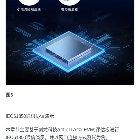
图3
IEC61850通讯协议演示
本章节主要基于创龙科技A40i(TLA40i-EVM)评估板进行
IEC61850通信演示，并以网口连接方式测试为例。